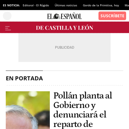
ES NOTICIA:
Editoral - El Rúgido
Últimas noticias
Gordo de la Primitiva, hoy
Ma
EN PORTADA
Pollán planta al
Gobierno y
denunciará el
reparto de