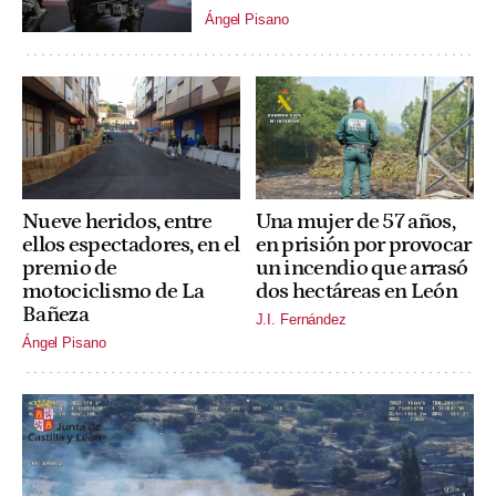
Ángel Pisano
Nueve heridos, entre
Una mujer de 57 años,
ellos espectadores, en el
en prisión por provocar
premio de
un incendio que arrasó
motociclismo de La
dos hectáreas en León
Bañeza
J.I. Fernández
Ángel Pisano