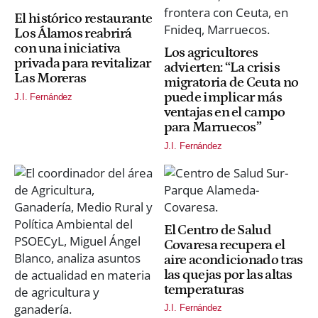
El histórico restaurante
Los Álamos reabrirá
con una iniciativa
Los agricultores
privada para revitalizar
advierten: “La crisis
Las Moreras
migratoria de Ceuta no
puede implicar más
J.I. Fernández
ventajas en el campo
para Marruecos”
J.I. Fernández
El Centro de Salud
Covaresa recupera el
aire acondicionado tras
las quejas por las altas
temperaturas
J.I. Fernández