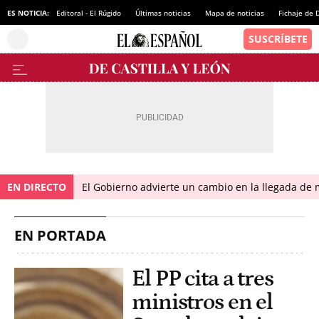
ES NOTICIA:
Editoral - El Rúgido
Últimas noticias
Mapa de noticias
Fichaje de
EN DIRECTO
El Gobierno advierte un cambio en la llegada d
EN PORTADA
El PP cita a tres
ministros en el