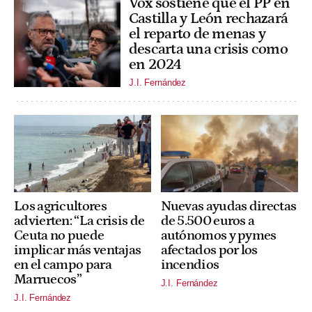
Vox sostiene que el PP en
Castilla y León rechazará
el reparto de menas y
descarta una crisis como
en 2024
J.I. Fernández
Los agricultores
Nuevas ayudas directas
advierten: “La crisis de
de 5.500 euros a
Ceuta no puede
autónomos y pymes
implicar más ventajas
afectados por los
en el campo para
incendios
Marruecos”
J.I. Fernández
J.I. Fernández