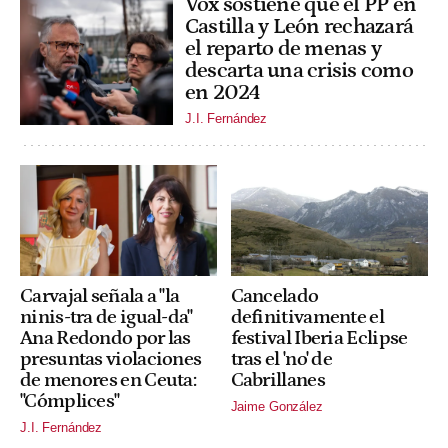
Vox sostiene que el PP en
Castilla y León rechazará
el reparto de menas y
descarta una crisis como
en 2024
J.I. Fernández
Carvajal señala a "la
Cancelado
ninis-tra de igual-da"
definitivamente el
Ana Redondo por las
festival Iberia Eclipse
presuntas violaciones
tras el 'no' de
de menores en Ceuta:
Cabrillanes
"Cómplices"
Jaime González
J.I. Fernández