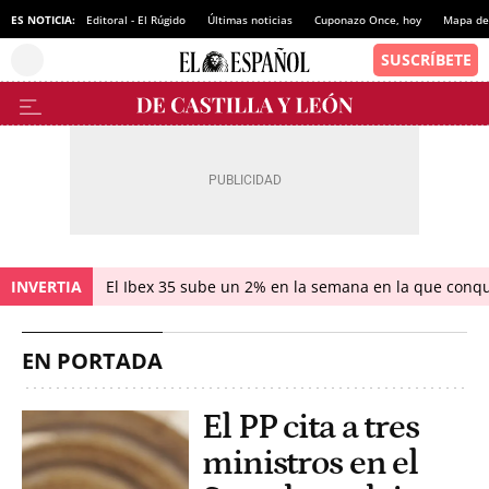
ES NOTICIA:
Editoral - El Rúgido
Últimas noticias
Cuponazo Once, hoy
Mapa de 
INVERTIA
El Ibex 35 sube un 2% en la semana en la que conqu
EN PORTADA
El PP cita a tres
ministros en el