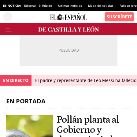
ES NOTICIA:
Editoral - El Rúgido
Últimas noticias
Mapa de noticias
Fallece Jor
EN DIRECTO
El padre y representante de Leo Messi ha falleci
EN PORTADA
Pollán planta al
Gobierno y