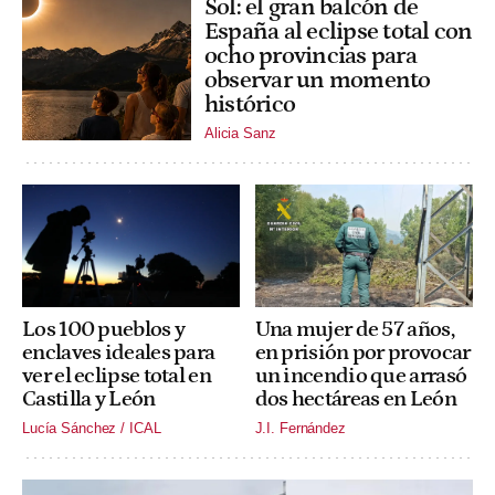
Sol: el gran balcón de
España al eclipse total con
ocho provincias para
observar un momento
histórico
Alicia Sanz
Los 100 pueblos y
Una mujer de 57 años,
enclaves ideales para
en prisión por provocar
ver el eclipse total en
un incendio que arrasó
Castilla y León
dos hectáreas en León
Lucía Sánchez / ICAL
J.I. Fernández