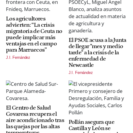
Los agricultores
advierten: “La crisis
migratoria de Ceuta no
puede implicar más
El PSOE acusa a la Junta
ventajas en el campo
de llegar "mes y medio
para Marruecos”
tarde" a la crisis de la
J.I. Fernández
enfermedad de
Newcastle
J.I. Fernández
El Centro de Salud
Covaresa recupera el
aire acondicionado tras
Pollán asegura que
las quejas por las altas
Castilla y León se
temperaturas