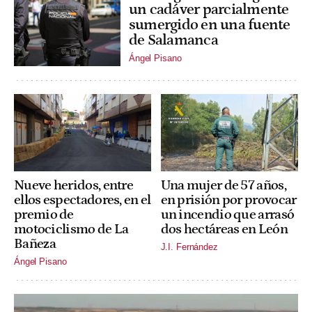
un cadáver parcialmente
sumergido en una fuente
de Salamanca
Ángel Pisano
Nueve heridos, entre
Una mujer de 57 años,
ellos espectadores, en el
en prisión por provocar
premio de
un incendio que arrasó
motociclismo de La
dos hectáreas en León
Bañeza
J.I. Fernández
Ángel Pisano