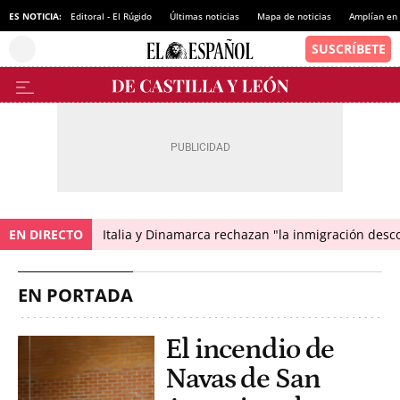
ES NOTICIA:
Editoral - El Rúgido
Últimas noticias
Mapa de noticias
Amplían en
EN DIRECTO
Italia y Dinamarca rechazan "la inmigración desco
EN PORTADA
El incendio de
Navas de San