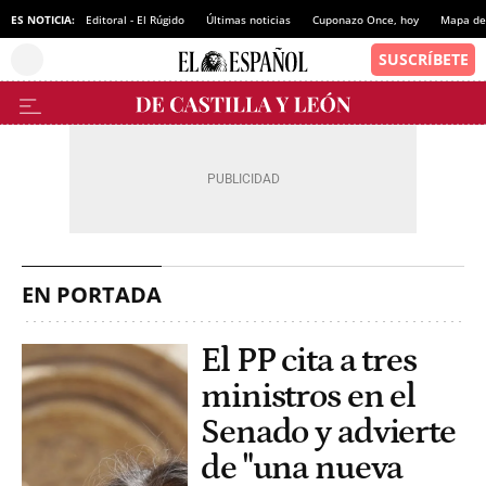
ES NOTICIA:
Editoral - El Rúgido
Últimas noticias
Cuponazo Once, hoy
Mapa de 
EN PORTADA
El PP cita a tres
ministros en el
Senado y advierte
de "una nueva