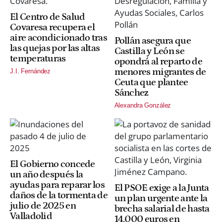
El Centro de Salud
Covaresa recupera el
aire acondicionado tras
Pollán asegura que
las quejas por las altas
Castilla y León se
temperaturas
opondrá al reparto de
menores migrantes de
J.I. Fernández
Ceuta que plantee
Sánchez
Alexandra González
El Gobierno concede
un año después la
ayudas para reparar los
El PSOE exige a la Junta
daños de la tormenta de
un plan urgente ante la
julio de 2025 en
brecha salarial de hasta
Valladolid
14.000 euros en