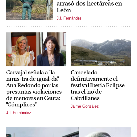
arrasó dos hectáreas en
León
J.I. Fernández
Carvajal señala a "la
Cancelado
ninis-tra de igual-da"
definitivamente el
Ana Redondo por las
festival Iberia Eclipse
presuntas violaciones
tras el 'no' de
de menores en Ceuta:
Cabrillanes
"Cómplices"
Jaime González
J.I. Fernández