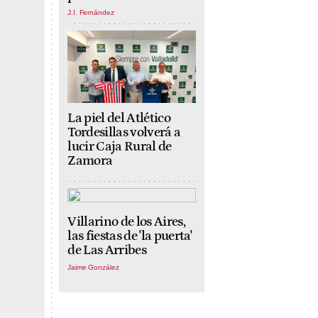
J.I. Fernández
La piel del Atlético
Tordesillas volverá a
lucir Caja Rural de
Zamora
Villarino de los Aires,
las fiestas de 'la puerta'
de Las Arribes
Jaime González