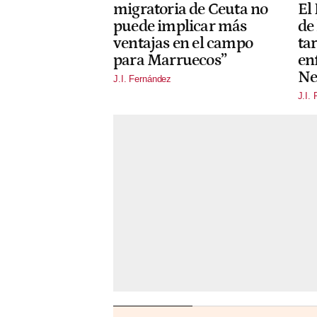
migratoria de Ceuta no
El
puede implicar más
de
ventajas en el campo
tar
para Marruecos”
en
Ne
J.I. Fernández
J.I.