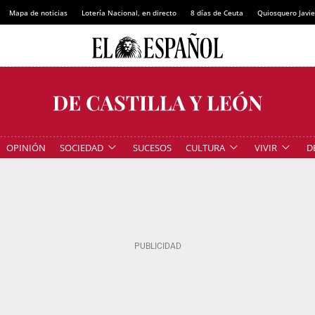
Mapa de noticias
Lotería Nacional, en directo
8 días de Ceuta
Quiosquero Javie
OPINIÓN
SOCIEDAD
SUCESOS
CULTURA
VIVIR
D