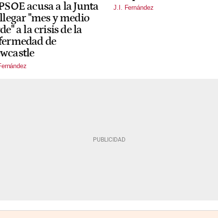
 PSOE acusa a la Junta
J.I. Fernández
 llegar "mes y medio
de" a la crisis de la
fermedad de
wcastle
 Fernández