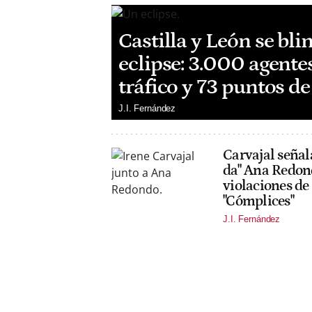
Castilla y León se bli
eclipse: 3.000 agentes
tráfico y 73 puntos d
J.I. Fernández
Carvajal señala
da" Ana Redond
violaciones de
"Cómplices"
J.I. Fernández