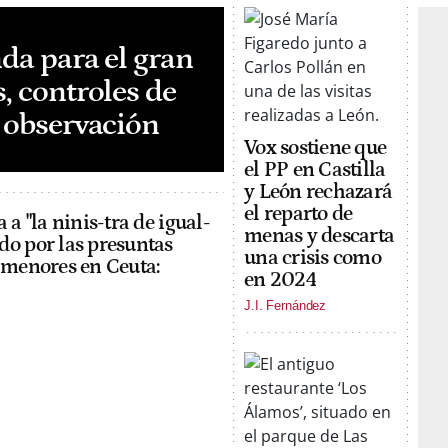
nda para el gran
, controles de
e observación
Vox sostiene que
el PP en Castilla
y León rechazará
el reparto de
 a "la ninis-tra de igual-
menas y descarta
o por las presuntas
una crisis como
 menores en Ceuta:
en 2024
J.I. Fernández