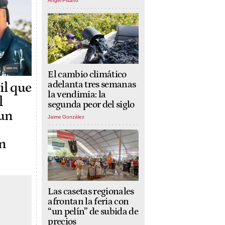
Ángel Pisano
El cambio climático
adelanta tres semanas
il que
la vendimia: la
l
segunda peor del siglo
 un
Jaime González
n
Las casetas regionales
afrontan la feria con
“un pelín” de subida de
precios