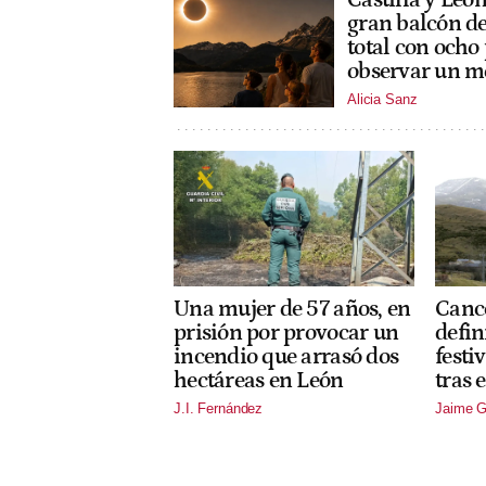
gran balcón de
total con ocho
observar un m
Alicia Sanz
Una mujer de 57 años, en
Canc
prisión por provocar un
defin
incendio que arrasó dos
festi
hectáreas en León
tras 
J.I. Fernández
Jaime G