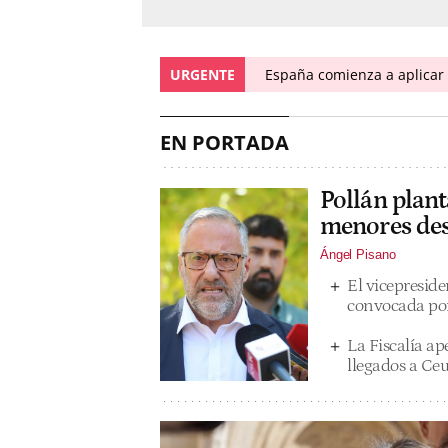
URGENTE
España comienza a aplicar l
EN PORTADA
Pollán plant
menores des
Ángel Pisano
El vicepreside
convocada por
La Fiscalía a
llegados a Ceu