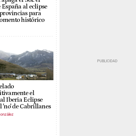
 España al eclipse
 provincias para
omento histórico
elado
itivamente el
val Iberia Eclipse
el 'no' de Cabrillanes
onzález