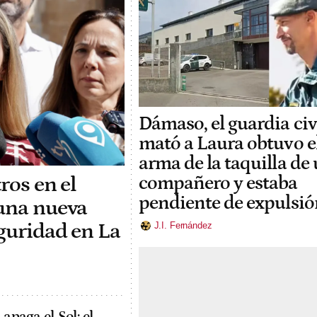
Dámaso, el guardia civ
mató a Laura obtuvo e
arma de la taquilla de
tros en el
compañero y estaba
pendiente de expulsió
"una nueva
guridad en La
J.I. Fernández
 apaga el Sol: el