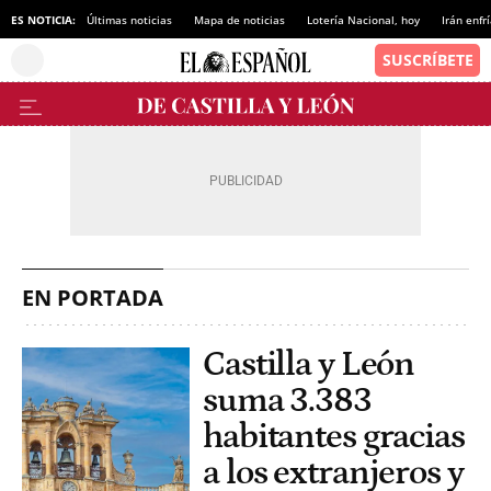
ES NOTICIA:
Últimas noticias
Mapa de noticias
Lotería Nacional, hoy
Irán enfr
EN PORTADA
Castilla y León
suma 3.383
habitantes gracias
a los extranjeros y