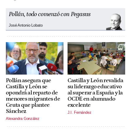
Pollán, todo comenzó con Pegasus
José Antonio Lobato
Pollán asegura que
Castilla y León revalida
Castilla y León se
su liderazgo educativo
opondrá al reparto de
al superar a España y la
menores migrantes de
OCDE en alumnado
Ceuta que plantee
excelente
Sánchez
J.I. Fernández
Alexandra González