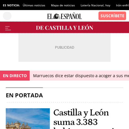
ES NOTICIA:
Últimas noticias
Mapa de noticias
Lotería Nacional, hoy
Irán enfr
EN DIRECTO
Marruecos dice estar dispuesto a acoger a sus me
EN PORTADA
Castilla y León
suma 3.383