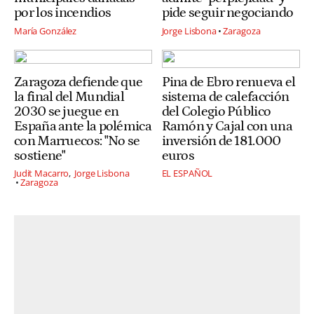
por los incendios
pide seguir negociando
María González
Jorge Lisbona
Zaragoza
Zaragoza defiende que
Pina de Ebro renueva el
la final del Mundial
sistema de calefacción
2030 se juegue en
del Colegio Público
España ante la polémica
Ramón y Cajal con una
con Marruecos: "No se
inversión de 181.000
sostiene"
euros
Judit Macarro
Jorge Lisbona
EL ESPAÑOL
Zaragoza