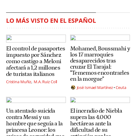
LO MÁS VISTO EN EL ESPAÑOL
El control de pasaportes
Mohamed, Boussmahi y
los 17 marroquíes
impuesto por Sánchez
desaparecidos tras
como castigo a Meloni
cruzar El Tarajal:
afectará a 1,2 millones
"Tememos encontrarles
de turistas italianos
en la morgue"
Cristina Muñiz
M.A. Ruiz Coll
José Ismael Martínez
Ceuta
Un atentado suicida
El incendio de Niebla
contra Messi y un
supera las 4.000
hombre que seguía a la
hectáreas ante la
princesa Leonor: los
dificultad de su