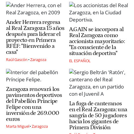
Ander Herrera regresa
al Real Zaragoza 15 años
A.GAIN se incorpora al
después para liderar el
Real Zaragoza como
proyecto en Primera
accionista mayoritario:
RFEF: "Bienvenido a
"Es consciente de la
casa"
situación deportiva"
Raúl Gascón
Zaragoza
EL ESPAÑOL
Zaragoza renovará los
pavimentos deportivos
del Pabellón Príncipe
La fuga de canteranos
Felipe con una
en el Real Zaragoza: una
inversión de 269.000
sangría de 50 jugadores
euros
hacia los gigantes de
Marta Miguel
Zaragoza
Primera División