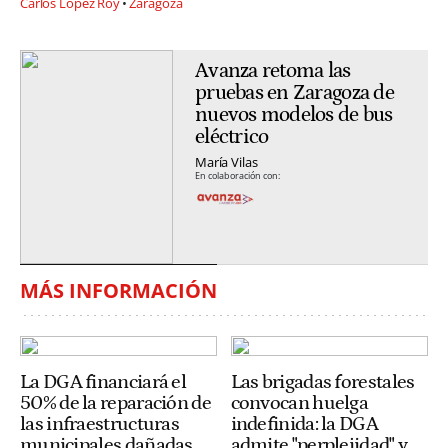
Carlos López Roy
Zaragoza
Avanza retoma las
pruebas en Zaragoza de
nuevos modelos de bus
eléctrico
María Vilas
En colaboración con:
MÁS INFORMACIÓN
La DGA financiará el
Las brigadas forestales
50% de la reparación de
convocan huelga
las infraestructuras
indefinida: la DGA
municipales dañadas
admite "perplejidad" y