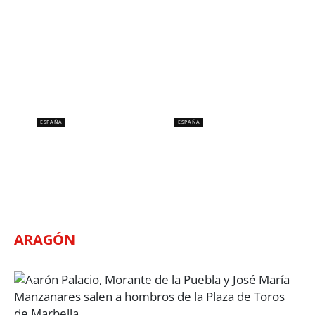
ESPAÑA
ESPAÑA
España no ha visto un
Al menos siete muertos y
eclipse desde hace 121
15 heridos en un tiroteo
años
en Bangkok
Mariana Santivañez
Gerard Rengel
ARAGÓN