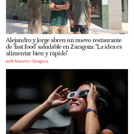
Alejandro y Jorge abren un nuevo restaurante
de 'fast food' saludable en Zaragoza: "La idea es
alimentar bien y rápido"
Judit Macarro
Zaragoza