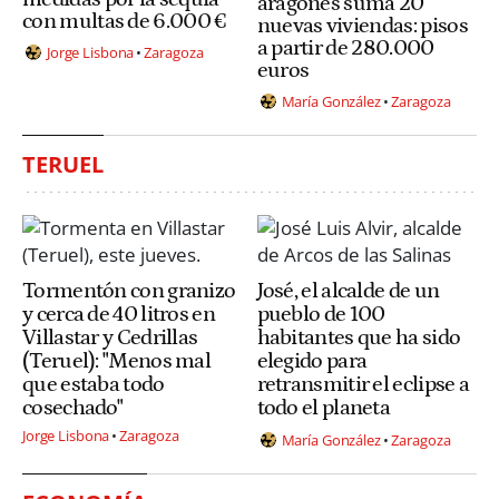
aragonés suma 20
con multas de 6.000 €
nuevas viviendas: pisos
a partir de 280.000
Jorge Lisbona
Zaragoza
euros
María González
Zaragoza
TERUEL
Tormentón con granizo
José, el alcalde de un
y cerca de 40 litros en
pueblo de 100
Villastar y Cedrillas
habitantes que ha sido
(Teruel): "Menos mal
elegido para
que estaba todo
retransmitir el eclipse a
cosechado"
todo el planeta
Jorge Lisbona
Zaragoza
María González
Zaragoza