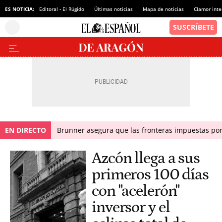
ES NOTICIA:
Editoral - El Rúgido
Últimas noticias
Mapa de noticias
Clamor inte
EN DIRECTO
Brunner asegura que las fronteras impuestas por I
Azcón llega a sus
primeros 100 días
con "acelerón"
inversor y el