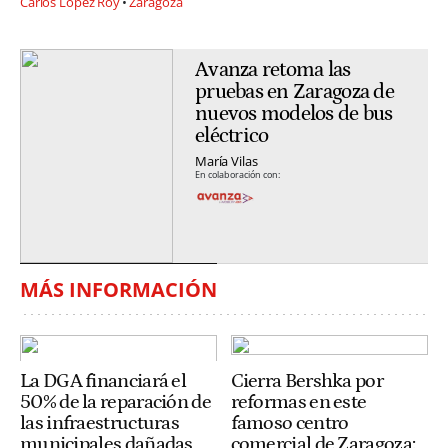
Carlos López Roy
Zaragoza
Avanza retoma las
pruebas en Zaragoza de
nuevos modelos de bus
eléctrico
María Vilas
En colaboración con:
MÁS INFORMACIÓN
La DGA financiará el
Cierra Bershka por
50% de la reparación de
reformas en este
las infraestructuras
famoso centro
municipales dañadas
comercial de Zaragoza: