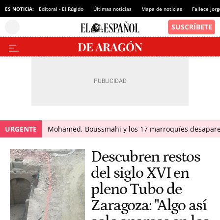
ES NOTICIA:
Editoral - El Rúgido
Últimas noticias
Mapa de noticias
Fallece Jor
URGENTE
Mohamed, Boussmahi y los 17 marroquíes desapareci
Descubren restos
del siglo XVI en
pleno Tubo de
Zaragoza: "Algo así