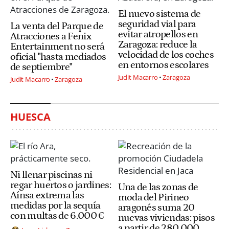
El nuevo sistema de
seguridad vial para
La venta del Parque de
evitar atropellos en
Atracciones a Fenix
Zaragoza: reduce la
Entertainment no será
velocidad de los coches
oficial "hasta mediados
en entornos escolares
de septiembre"
Judit Macarro
Zaragoza
Judit Macarro
Zaragoza
HUESCA
Ni llenar piscinas ni
regar huertos o jardines:
Una de las zonas de
Aínsa extrema las
moda del Pirineo
medidas por la sequía
aragonés suma 20
con multas de 6.000 €
nuevas viviendas: pisos
a partir de 280.000