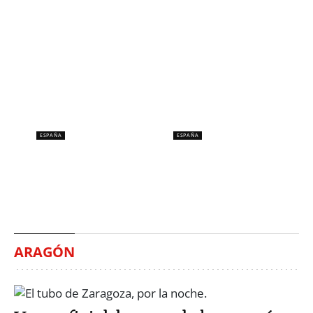
ESPAÑA
ESPAÑA
España no ha visto un
Al menos siete muertos y
eclipse desde hace 121
15 heridos en un tiroteo
años
en Bangkok
Mariana Santivañez
Gerard Rengel
ARAGÓN