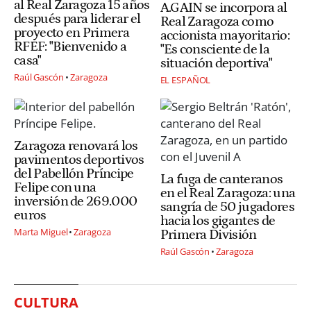
al Real Zaragoza 15 años
A.GAIN se incorpora al
después para liderar el
Real Zaragoza como
proyecto en Primera
accionista mayoritario:
RFEF: "Bienvenido a
"Es consciente de la
casa"
situación deportiva"
Raúl Gascón
Zaragoza
EL ESPAÑOL
Zaragoza renovará los
pavimentos deportivos
del Pabellón Príncipe
La fuga de canteranos
Felipe con una
en el Real Zaragoza: una
inversión de 269.000
sangría de 50 jugadores
euros
hacia los gigantes de
Marta Miguel
Zaragoza
Primera División
Raúl Gascón
Zaragoza
CULTURA