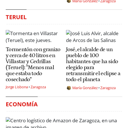
María González
Zaragoza
TERUEL
Tormentón con granizo
José, el alcalde de un
y cerca de 40 litros en
pueblo de 100
Villastar y Cedrillas
habitantes que ha sido
(Teruel): "Menos mal
elegido para
que estaba todo
retransmitir el eclipse a
cosechado"
todo el planeta
Jorge Lisbona
Zaragoza
María González
Zaragoza
ECONOMÍA