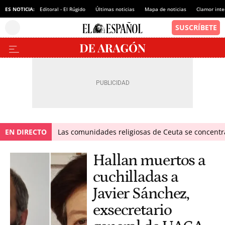
ES NOTICIA:
Editoral - El Rúgido
Últimas noticias
Mapa de noticias
Clamor inte
EN DIRECTO
Las comunidades religiosas de Ceuta se concentra
Hallan muertos a
cuchilladas a
Javier Sánchez,
exsecretario