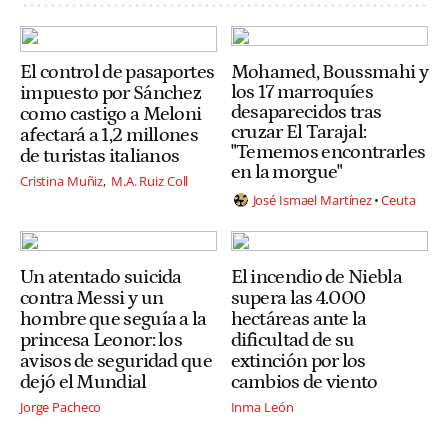
El control de pasaportes
Mohamed, Boussmahi y
los 17 marroquíes
impuesto por Sánchez
desaparecidos tras
como castigo a Meloni
cruzar El Tarajal:
afectará a 1,2 millones
"Tememos encontrarles
de turistas italianos
en la morgue"
Cristina Muñiz
M.A. Ruiz Coll
José Ismael Martínez
Ceuta
Un atentado suicida
El incendio de Niebla
contra Messi y un
supera las 4.000
hombre que seguía a la
hectáreas ante la
princesa Leonor: los
dificultad de su
avisos de seguridad que
extinción por los
dejó el Mundial
cambios de viento
Jorge Pacheco
Inma León