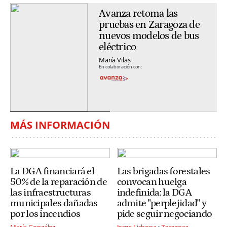
Avanza retoma las
pruebas en Zaragoza de
nuevos modelos de bus
eléctrico
María Vilas
En colaboración con:
MÁS INFORMACIÓN
La DGA financiará el
Las brigadas forestales
50% de la reparación de
convocan huelga
las infraestructuras
indefinida: la DGA
municipales dañadas
admite "perplejidad" y
por los incendios
pide seguir negociando
María González
Jorge Lisbona
Zaragoza