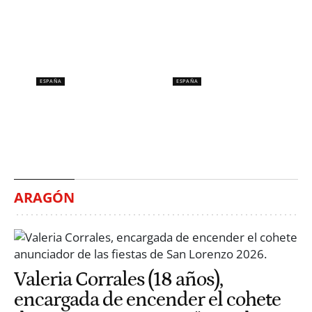
ESPAÑA
ESPAÑA
España no ha visto un
Al menos siete muertos y
eclipse desde hace 121
15 heridos en un tiroteo
años
en Bangkok
Mariana Santivañez
Gerard Rengel
ARAGÓN
Valeria Corrales (18 años),
encargada de encender el cohete