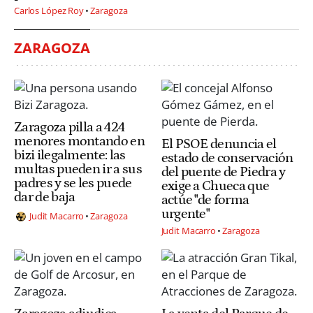
Carlos López Roy
Zaragoza
ZARAGOZA
Zaragoza pilla a 424
menores montando en
El PSOE denuncia el
bizi ilegalmente: las
estado de conservación
multas pueden ir a sus
del puente de Piedra y
padres y se les puede
exige a Chueca que
dar de baja
actúe "de forma
urgente"
Judit Macarro
Zaragoza
Judit Macarro
Zaragoza