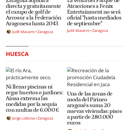
Zaragoza adjudica
La venta del Parque de
directa y gratuitamente
Atracciones a Fenix
el campo de golf de
Entertainment no será
Arcosur a la Federación
oficial "hasta mediados
Aragonesa hasta 2043
de septiembre"
Judit Macarro
Zaragoza
Judit Macarro
Zaragoza
HUESCA
Ni llenar piscinas ni
regar huertos o jardines:
Una de las zonas de
Aínsa extrema las
moda del Pirineo
medidas por la sequía
aragonés suma 20
con multas de 6.000 €
nuevas viviendas: pisos
a partir de 280.000
Jorge Lisbona
Zaragoza
euros