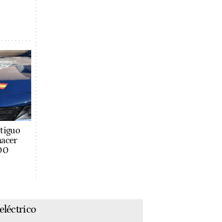
ntiguo
hacer
100
eléctrico