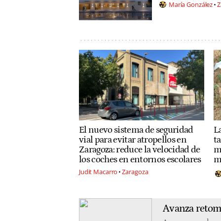
María González
Z
El nuevo sistema de seguridad
L
vial para evitar atropellos en
ta
Zaragoza: reduce la velocidad de
m
los coches en entornos escolares
m
Judit Macarro
Zaragoza
Avanza retoma