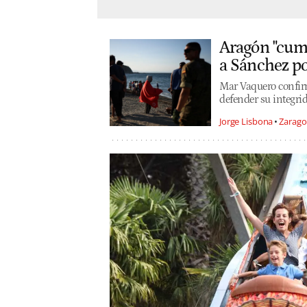
Aragón "cump
a Sánchez po
Mar Vaquero confirma
defender su integrid
Jorge Lisbona
Zarago