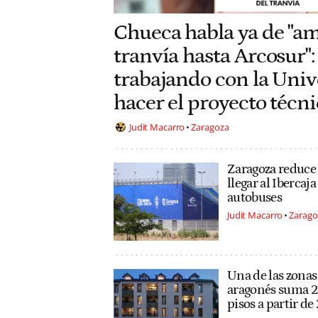
Chueca habla ya de "am
tranvía hasta Arcosur"
trabajando con la Univ
hacer el proyecto técni
Judit Macarro
Zaragoza
Zaragoza reduce 
llegar al Ibercaja
autobuses
Judit Macarro
Zarago
Una de las zonas
aragonés suma 2
pisos a partir d