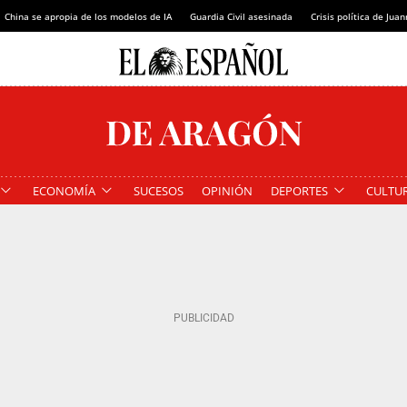
China se apropia de los modelos de IA
Guardia Civil asesinada
Crisis política de Ju
ECONOMÍA
SUCESOS
OPINIÓN
DEPORTES
CULTU