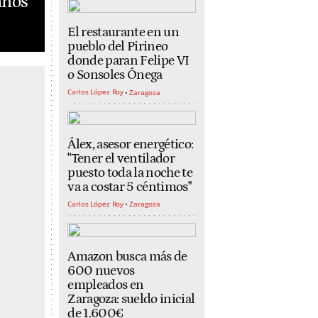
anos
El restaurante en un
pueblo del Pirineo
donde paran Felipe VI
o Sonsoles Ónega
Carlos López Roy
Zaragoza
Álex, asesor energético:
"Tener el ventilador
puesto toda la noche te
va a costar 5 céntimos"
Carlos López Roy
Zaragoza
Amazon busca más de
600 nuevos
empleados en
Zaragoza: sueldo inicial
de 1.600€