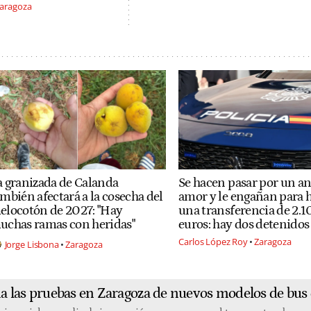
aragoza
a granizada de Calanda
Se hacen pasar por un a
mbién afectará a la cosecha del
amor y le engañan para 
elocotón de 2027: "Hay
una transferencia de 2.
uchas ramas con heridas"
euros: hay dos detenidos
Carlos López Roy
Zaragoza
Jorge Lisbona
Zaragoza
 las pruebas en Zaragoza de nuevos modelos de bus 