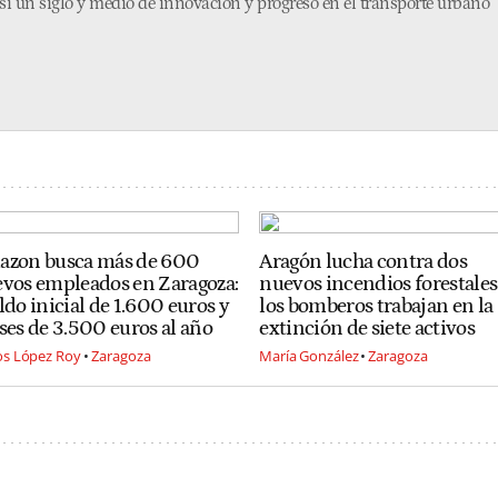
i un siglo y medio de innovación y progreso en el transporte urbano
zon busca más de 600
Aragón lucha contra dos
vos empleados en Zaragoza:
nuevos incendios forestales
ldo inicial de 1.600 euros y
los bomberos trabajan en la
ses de 3.500 euros al año
extinción de siete activos
os López Roy
Zaragoza
María González
Zaragoza