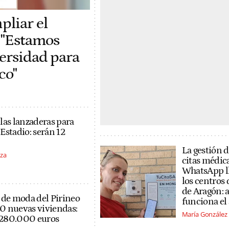
pliar el
: "Estamos
ersidad para
co"
las lanzaderas para
 Estadio: serán 12
La gestión d
za
citas médic
WhatsApp ll
los centros 
de Aragón: a
 de moda del Pirineo
funciona el
0 nuevas viviendas:
María González
e 280.000 euros