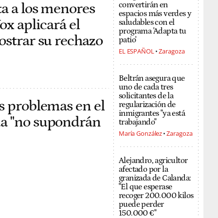
ta a los menores
convertirán en
espacios más verdes y
ox aplicará el
saludables con el
programa 'Adapta tu
ostrar su rechazo
patio'
EL ESPAÑOL
Zaragoza
Beltrán asegura que
uno de cada tres
solicitantes de la
s problemas en el
regularización de
inmigrantes "ya está
da "no supondrán
trabajando"
María González
Zaragoza
Alejandro, agricultor
afectado por la
granizada de Calanda:
"El que esperase
recoger 200.000 kilos
puede perder
150.000 €"