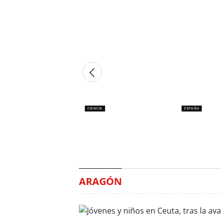
CIENCIA
ESPAÑA
Efecto purkinaje: el
Ceuta advie
fenómeno óptico que
1.160 meno
sufrirás en el eclipse
acompañad
Jesús Olías
Mariana Santivañe
ARAGÓN