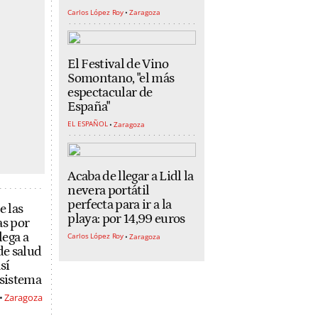
Carlos López Roy
Zaragoza
El Festival de Vino
Somontano, "el más
espectacular de
España"
EL ESPAÑOL
Zaragoza
Acaba de llegar a Lidl la
nevera portátil
perfecta para ir a la
e las
playa: por 14,99 euros
as por
ega a
Carlos López Roy
Zaragoza
de salud
sí
 sistema
Zaragoza