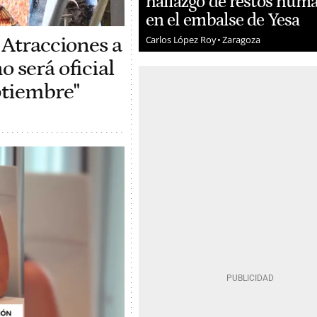
hallazgo de restos hum
en el embalse de Yesa
 Atracciones a
Carlos López Roy
Zaragoza
 será oficial
ptiembre"