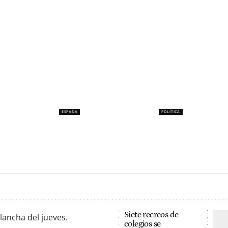
ESPAÑA
POLÍTICA
rte que hay
Redes marroquíes
Sumar pide que Es
res no
buscan "vivos o muertos"
no comparta el Mu
os
a vecinos ceutíes
2030 con Marruec
z
Javiera Vercelotti
Pablo González Gallego
Siete recreos de
colegios se