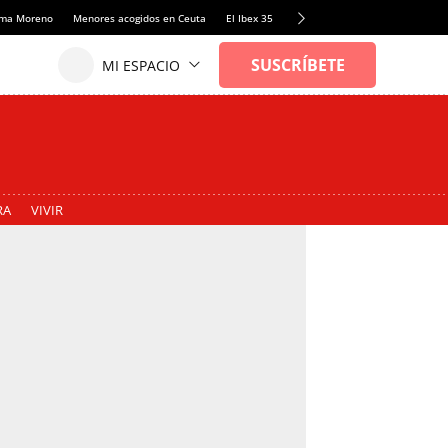
anma Moreno
Menores acogidos en Ceuta
El Ibex 35
Llamadas de alerta Sánchez
RA
VIVIR