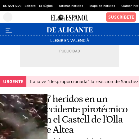
ES NOTICIA:
Editoral - El Rúgido
Últimas noticias
Mapa de noticias
Clamor inte
LLEGIR EN VALENCIÀ
URGENTE
Italia ve "desproporcionada" la reacción de Sánchez 
27 heridos en un
accidente pirotécnico
en el Castell de l'Olla
de Altea