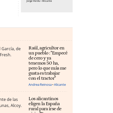
Jorge Verdú
Alicante
Raúl, agricultor en
un pueblo : "Empecé
de cero y ya
tenemos 50 ha,
pero lo que más me
gusta es trabajar
con el tractor"
Andrea Reinosa
Alicante
Los alicantinos
eligen la España
rural para irse de