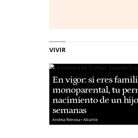
VIVIR
En vigor: si eres famil
monoparental, tu perm
nacimiento de un hijo
semanas
Andrea Reinosa
Alicante