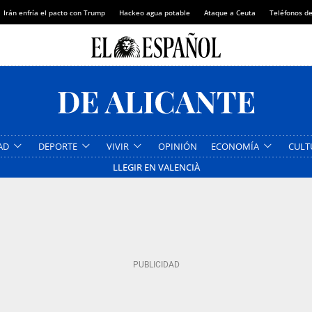
Irán enfría el pacto con Trump
Hackeo agua potable
Ataque a Ceuta
Teléfonos d
AD
DEPORTE
VIVIR
OPINIÓN
ECONOMÍA
CULT
LLEGIR EN VALENCIÀ