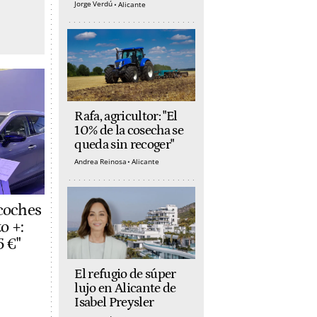
Jorge Verdú
Alicante
Rafa, agricultor: "El
10% de la cosecha se
queda sin recoger"
Andrea Reinosa
Alicante
 coches
o +:
5 €"
El refugio de súper
lujo en Alicante de
Isabel Preysler