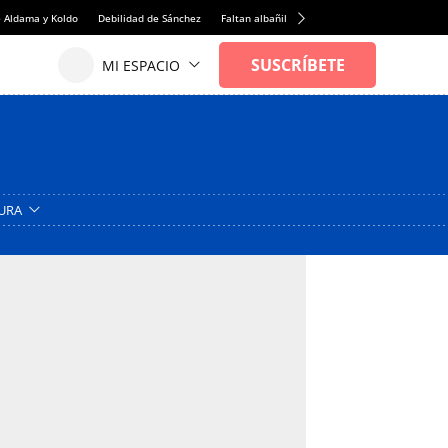
e Aldama y Koldo
Debilidad de Sánchez
Faltan albañiles
Rentabilidad de la viviend
URA