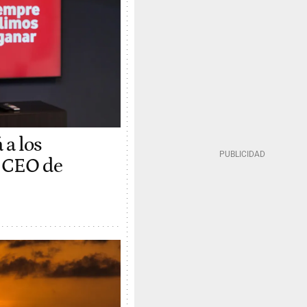
 a los
l CEO de