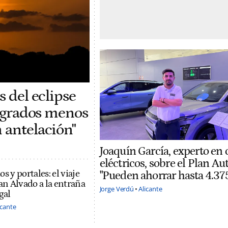
s del eclipse
5 grados menos
 antelación"
Joaquín García, experto en
eléctricos, sobre el Plan Aut
s y portales: el viaje
"Pueden ahorrar hasta 4.37
oan Alvado a la entraña
Jorge Verdú
Alicante
gal
icante