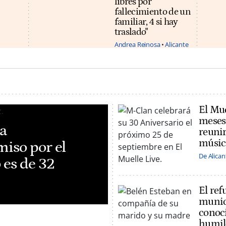
libres por
fallecimiento de un
familiar, 4 si hay
traslado"
Andrea Reinosa
Alicante
El Mue
meses
ia
reunir
músic
iso por el
De Alican
 es de 32
El ref
munic
conoci
humil