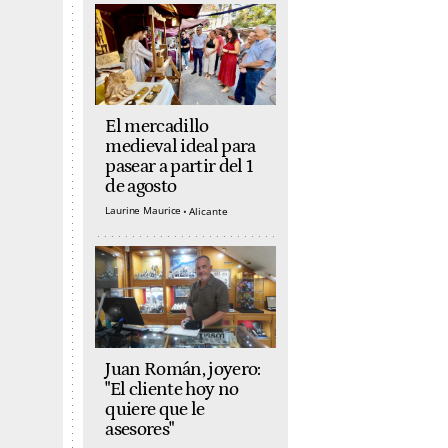
El mercadillo
medieval ideal para
pasear a partir del 1
de agosto
Laurine Maurice
Alicante
Juan Román, joyero:
"El cliente hoy no
quiere que le
asesores"