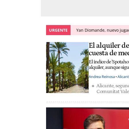
URGENTE
Yan Diomande, nuevo jugado
El alquiler d
cuesta de me
El índice de 'Spotaho
alquiler, aunque sigu
Andrea Reinosa
Alican
Alicante, segun
Comunitat Val