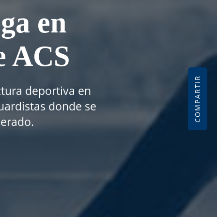
ega en
de ACS
COMPARTIR
uctura deportiva en
uardistas donde se
perado.