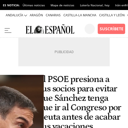
ES NOTICIA:
Últimas noticias
Mapa de noticias
Lotería Nacional, hoy
Irán enfr
ANDALUCÍA
ARAGÓN
CANARIAS
CASTILLA-LA MANCHA
CASTILLA Y LEÓN
El PSOE presiona a
sus socios para evitar
que Sánchez tenga
que ir al Congreso por
Ceuta antes de acabar
sus vacaciones