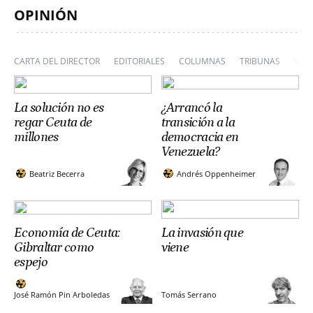
OPINIÓN
CARTA DEL DIRECTOR
EDITORIALES
COLUMNAS
TRIBUNAS
VIÑ
La solución no es
¿Arrancó la
regar Ceuta de
transición a la
millones
democracia en
Venezuela?
Beatriz Becerra
Andrés Oppenheimer
Economía de Ceuta:
La invasión que
Gibraltar como
viene
espejo
José Ramón Pin Arboledas
Tomás Serrano