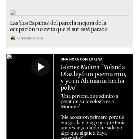
Las 'dos Españas' del paro: la mejora de la
ocupación no evita que el sur esté parado
Fernando Pastor
UNA HORA CON LORENA
Gómez Molina: "Yolanda
Díaz leyó un poema mío,
y yo en Alemania hecha
polvo"
"Una persona que admiro a
pesar de su ideología es a
Morante".
"Me acosaron primero porque
era gorda y luego porque tenía
anorexia: ¿cuándo he sido yo
algo que alguien haya
aceptado?".