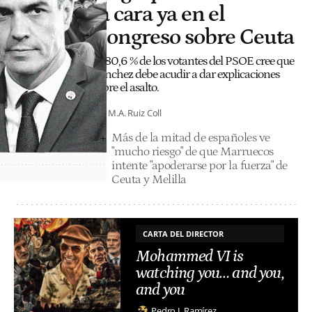
la cara ya en el
Congreso sobre Ceuta
El 80,6 % de los votantes del PSOE cree que
Sánchez debe acudir a dar explicaciones
sobre el asalto.
M.A. Ruiz Coll
Más de la mitad de españoles ve
"mucho riesgo" de que Marruecos
intente "apoderarse por la fuerza" de
Ceuta y Melilla
CARTA DEL DIRECTOR
Mohammed VI is
watching you… and you,
and you
Pedro J. Ramírez