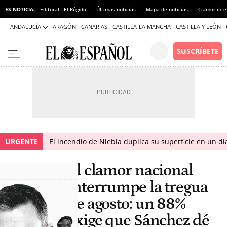
ES NOTICIA:
Editoral - El Rúgido
Últimas noticias
Mapa de noticias
Clamor inte
ANDALUCÍA
ARAGÓN
CANARIAS
CASTILLA-LA MANCHA
CASTILLA Y LEÓN
URGENTE
El incendio de Niebla duplica su superficie en un dí
El clamor nacional
interrumpe la tregua
de agosto: un 88%
exige que Sánchez dé