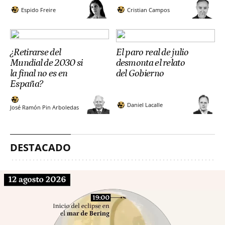
Espido Freire
Cristian Campos
¿Retirarse del
El paro real de julio
Mundial de 2030 si
desmonta el relato
la final no es en
del Gobierno
España?
Daniel Lacalle
José Ramón Pin Arboledas
DESTACADO