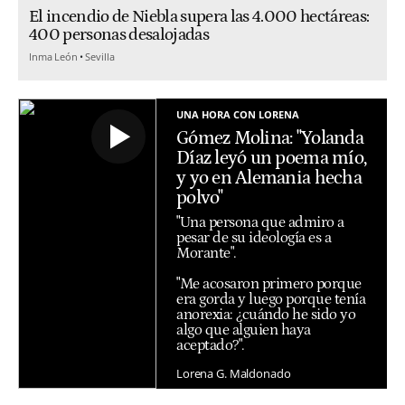
El incendio de Niebla supera las 4.000 hectáreas:
400 personas desalojadas
Inma León
Sevilla
UNA HORA CON LORENA
Gómez Molina: "Yolanda
Díaz leyó un poema mío,
y yo en Alemania hecha
polvo"
"Una persona que admiro a
pesar de su ideología es a
Morante".
"Me acosaron primero porque
era gorda y luego porque tenía
anorexia: ¿cuándo he sido yo
algo que alguien haya
aceptado?".
Lorena G. Maldonado