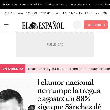
ES NOTICIA:
Editoral - El Rúgido
Últimas noticias
Mapa de noticias
Clamor inte
ANDALUCÍA
ARAGÓN
CANARIAS
CASTILLA-LA MANCHA
CASTILLA Y LEÓN
EN DIRECTO
Brunner asegura que las fronteras impuestas por I
El clamor nacional
interrumpe la tregua
de agosto: un 88%
exige que Sánchez dé