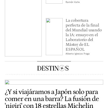
Ramón Valle
La cobertura
perfecta de la final
del Mundial usando
la IA: ensayo en el
Laboratorio del
Máster de EL
ESPAÑOL
Alberto Iglesias Fraga
¿Y si viajáramos a Japón solo para
comer en una barra? La fusión de
'nigiri' con 18 estrellas Michelin