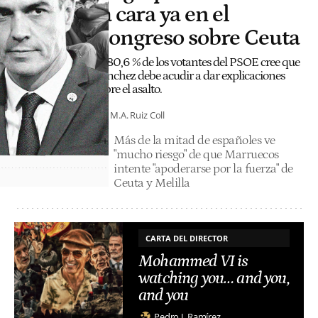
la cara ya en el
Congreso sobre Ceuta
El 80,6 % de los votantes del PSOE cree que
Sánchez debe acudir a dar explicaciones
sobre el asalto.
M.A. Ruiz Coll
Más de la mitad de españoles ve
"mucho riesgo" de que Marruecos
intente "apoderarse por la fuerza" de
Ceuta y Melilla
CARTA DEL DIRECTOR
Mohammed VI is
watching you… and you,
and you
Pedro J. Ramírez