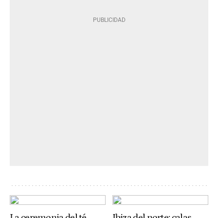
La ceremonia del té
Ibiza del norte: calas