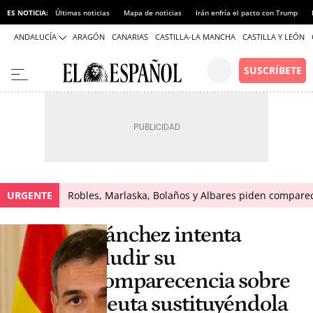
ES NOTICIA:
Últimas noticias
Mapa de noticias
Irán enfría el pacto con Trump
ANDALUCÍA
ARAGÓN
CANARIAS
CASTILLA-LA MANCHA
CASTILLA Y LEÓN
URGENTE
Robles, Marlaska, Bolaños y Albares piden comparece
Sánchez intenta
eludir su
comparecencia sobre
Ceuta sustituyéndola