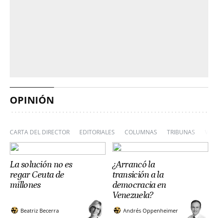
OPINIÓN
CARTA DEL DIRECTOR
EDITORIALES
COLUMNAS
TRIBUNAS
VIÑ
La solución no es
¿Arrancó la
regar Ceuta de
transición a la
millones
democracia en
Venezuela?
Beatriz Becerra
Andrés Oppenheimer