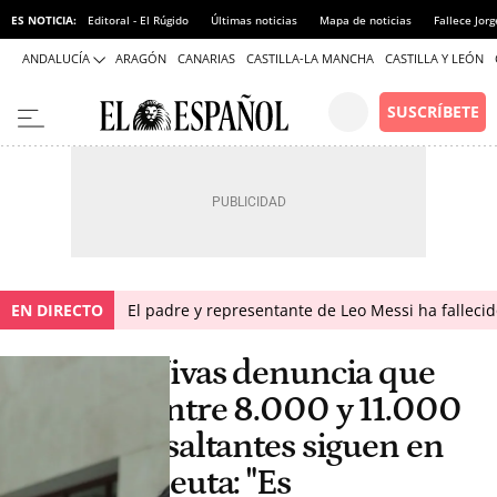
ES NOTICIA:
Editoral - El Rúgido
Últimas noticias
Mapa de noticias
Fallece Jor
ANDALUCÍA
ARAGÓN
CANARIAS
CASTILLA-LA MANCHA
CASTILLA Y LEÓN
EN DIRECTO
El padre y representante de Leo Messi ha falleci
Vivas denuncia que
entre 8.000 y 11.000
asaltantes siguen en
Ceuta: "Es