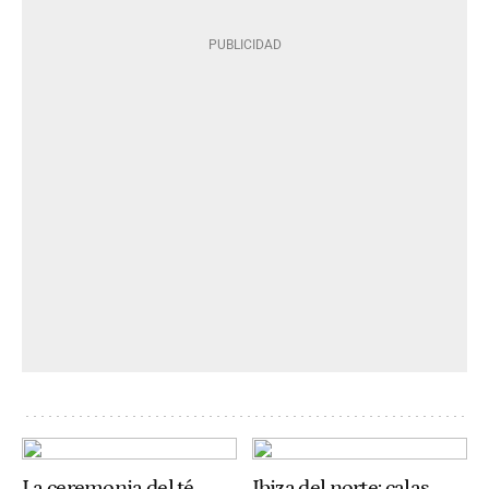
La ceremonia del té
Ibiza del norte: calas