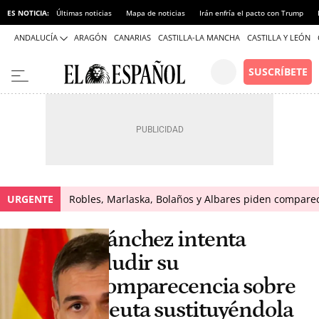
ES NOTICIA:
Últimas noticias
Mapa de noticias
Irán enfría el pacto con Trump
ANDALUCÍA
ARAGÓN
CANARIAS
CASTILLA-LA MANCHA
CASTILLA Y LEÓN
URGENTE
Robles, Marlaska, Bolaños y Albares piden comparece
Sánchez intenta
eludir su
comparecencia sobre
Ceuta sustituyéndola