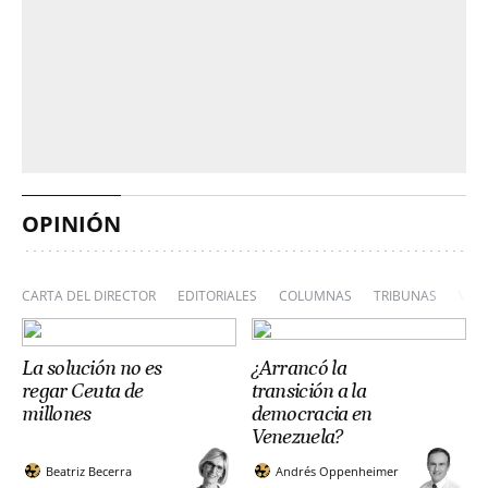
OPINIÓN
CARTA DEL DIRECTOR
EDITORIALES
COLUMNAS
TRIBUNAS
VIÑ
La solución no es
¿Arrancó la
regar Ceuta de
transición a la
millones
democracia en
Venezuela?
Beatriz Becerra
Andrés Oppenheimer