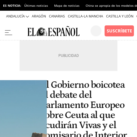
ES NOTICIA:
Últimas noticias
Mapa de noticias
China se apropia de los modelos d
ANDALUCÍA
ARAGÓN
CANARIAS
CASTILLA-LA MANCHA
CASTILLA Y LEÓN
El Gobierno boicotea
el debate del
Parlamento Europeo
sobre Ceuta al que
acudirán Vivas y el
comisario de Interior