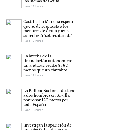
los menas de Ceuta
Hace 11 horas
Castilla-La Mancha espera
que se dé respuesta a los
menores de Ceuta y avisa:
su red está "sobresaturada"
Hace 16 horas
La brecha de la
financiación autonómica:
un andaluz recibe 876€
menos que un cántabro
Hace 12 horas
La Policía Nacional detiene
a dos hombres en Sevilla
por robar 120 motos por
toda España
Hace 13 horas
Investigan la aparición de
un bebé fallecido en de