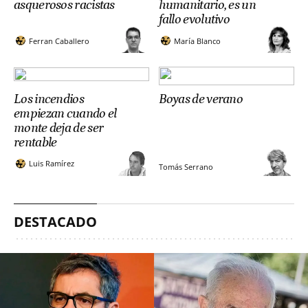
asquerosos racistas
humanitario, es un
fallo evolutivo
Ferran Caballero
María Blanco
Los incendios
Boyas de verano
empiezan cuando el
monte deja de ser
rentable
Luis Ramírez
Tomás Serrano
DESTACADO