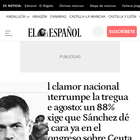
ES NOTICIA:
Editoral - El Rúgido
Últimas noticias
Mapa de noticias
Fallece Jor
ANDALUCÍA
ARAGÓN
CANARIAS
CASTILLA-LA MANCHA
CASTILLA Y LEÓN
El clamor nacional
interrumpe la tregua
de agosto: un 88%
exige que Sánchez dé
la cara ya en el
Congreso sobre Ceuta