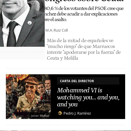
El 80,6 % de los votantes del PSOE cree que
Sánchez debe acudir a dar explicaciones
sobre el asalto.
M.A. Ruiz Coll
Más de la mitad de españoles ve
"mucho riesgo" de que Marruecos
intente "apoderarse por la fuerza" de
Ceuta y Melilla
CARTA DEL DIRECTOR
Mohammed VI is
watching you… and you,
and you
Pedro J. Ramírez
Javier Muñoz