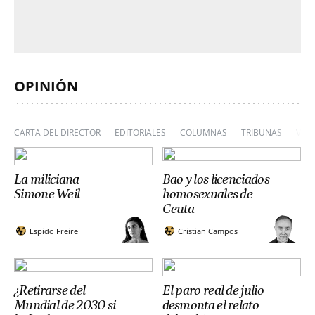
OPINIÓN
CARTA DEL DIRECTOR
EDITORIALES
COLUMNAS
TRIBUNAS
VIÑ
La miliciana
Bao y los licenciados
Simone Weil
homosexuales de
Ceuta
Espido Freire
Cristian Campos
¿Retirarse del
El paro real de julio
Mundial de 2030 si
desmonta el relato