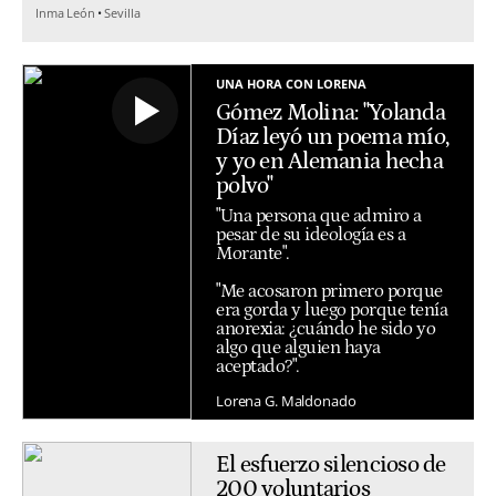
Inma León
Sevilla
UNA HORA CON LORENA
Gómez Molina: "Yolanda
Díaz leyó un poema mío,
y yo en Alemania hecha
polvo"
"Una persona que admiro a
pesar de su ideología es a
Morante".
"Me acosaron primero porque
era gorda y luego porque tenía
anorexia: ¿cuándo he sido yo
algo que alguien haya
aceptado?".
Lorena G. Maldonado
El esfuerzo silencioso de
200 voluntarios