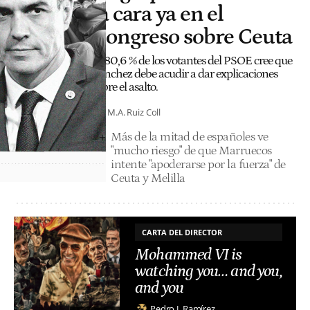
la cara ya en el
Congreso sobre Ceuta
El 80,6 % de los votantes del PSOE cree que
Sánchez debe acudir a dar explicaciones
sobre el asalto.
M.A. Ruiz Coll
Más de la mitad de españoles ve
"mucho riesgo" de que Marruecos
intente "apoderarse por la fuerza" de
Ceuta y Melilla
CARTA DEL DIRECTOR
Mohammed VI is
watching you… and you,
and you
Pedro J. Ramírez