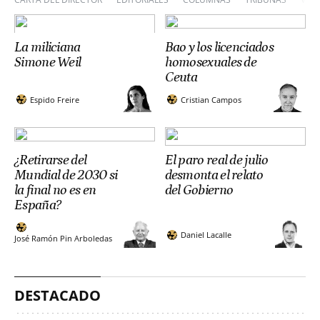
La miliciana
Bao y los licenciados
Simone Weil
homosexuales de
Ceuta
Espido Freire
Cristian Campos
¿Retirarse del
El paro real de julio
Mundial de 2030 si
desmonta el relato
la final no es en
del Gobierno
España?
Daniel Lacalle
José Ramón Pin Arboledas
DESTACADO