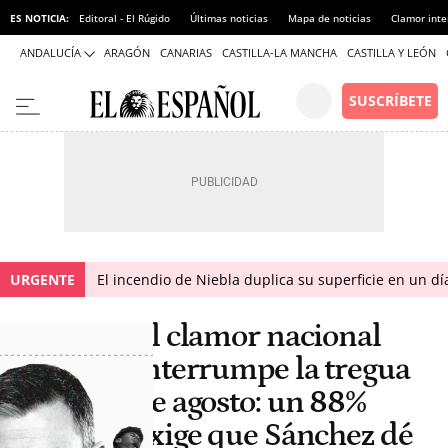
ES NOTICIA:
Editoral - El Rúgido
Últimas noticias
Mapa de noticias
Clamor inte
ANDALUCÍA
ARAGÓN
CANARIAS
CASTILLA-LA MANCHA
CASTILLA Y LEÓN
URGENTE
El incendio de Niebla duplica su superficie en un dí
El clamor nacional
interrumpe la tregua
de agosto: un 88%
exige que Sánchez dé