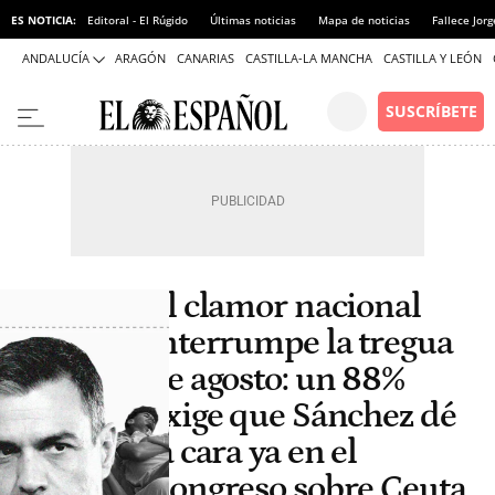
ES NOTICIA:
Editoral - El Rúgido
Últimas noticias
Mapa de noticias
Fallece Jor
ANDALUCÍA
ARAGÓN
CANARIAS
CASTILLA-LA MANCHA
CASTILLA Y LEÓN
El clamor nacional
interrumpe la tregua
de agosto: un 88%
exige que Sánchez dé
la cara ya en el
Congreso sobre Ceuta