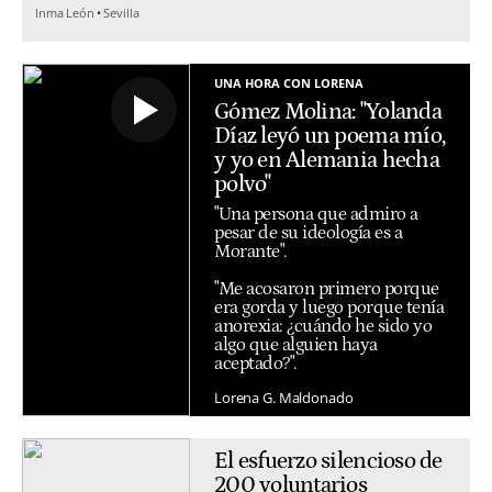
Inma León
Sevilla
UNA HORA CON LORENA
Gómez Molina: "Yolanda
Díaz leyó un poema mío,
y yo en Alemania hecha
polvo"
"Una persona que admiro a
pesar de su ideología es a
Morante".
"Me acosaron primero porque
era gorda y luego porque tenía
anorexia: ¿cuándo he sido yo
algo que alguien haya
aceptado?".
Lorena G. Maldonado
El esfuerzo silencioso de
200 voluntarios