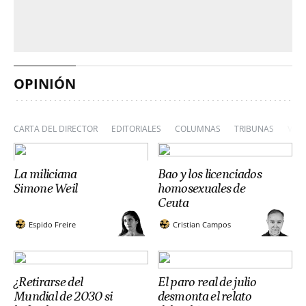
OPINIÓN
CARTA DEL DIRECTOR
EDITORIALES
COLUMNAS
TRIBUNAS
VIÑ
La miliciana
Bao y los licenciados
Simone Weil
homosexuales de
Ceuta
Espido Freire
Cristian Campos
¿Retirarse del
El paro real de julio
Mundial de 2030 si
desmonta el relato