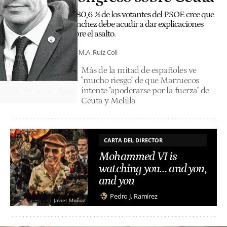
El 80,6 % de los votantes del PSOE cree que
Sánchez debe acudir a dar explicaciones
sobre el asalto.
M.A. Ruiz Coll
Más de la mitad de españoles ve
"mucho riesgo" de que Marruecos
intente "apoderarse por la fuerza" de
Ceuta y Melilla
CARTA DEL DIRECTOR
Mohammed VI is
watching you… and you,
and you
Pedro J. Ramírez
Javier Muñoz