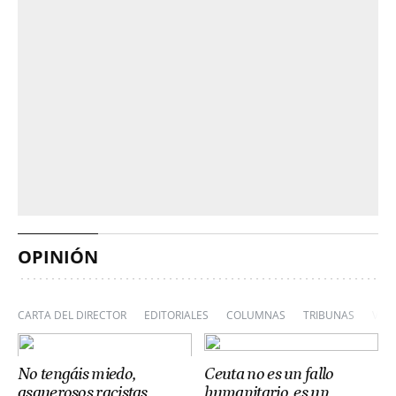
OPINIÓN
CARTA DEL DIRECTOR
EDITORIALES
COLUMNAS
TRIBUNAS
VIÑ
No tengáis miedo,
Ceuta no es un fallo
asquerosos racistas
humanitario, es un