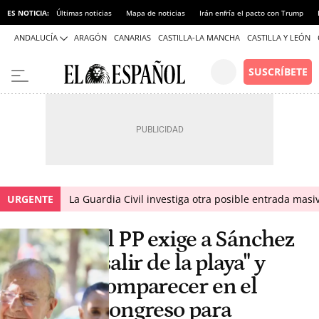
ES NOTICIA:
Últimas noticias
Mapa de noticias
Irán enfría el pacto con Trump
ANDALUCÍA
ARAGÓN
CANARIAS
CASTILLA-LA MANCHA
CASTILLA Y LEÓN
URGENTE
La Guardia Civil investiga otra posible entrada masiv
El PP exige a Sánchez
"salir de la playa" y
comparecer en el
Congreso para