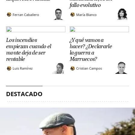
fallo evolutivo
Ferran Caballero
María Blanco
Los incendios
¿Y qué vamos a
empiezan cuando el
hacer? ¿Declararle
monte deja de ser
la guerra a
rentable
Marruecos?
Luis Ramírez
Cristian Campos
DESTACADO