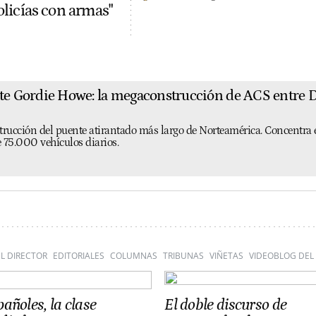
olicías con armas"
nte Gordie Howe: la megaconstrucción de ACS entre
trucción del puente atirantado más largo de Norteamérica. Concentra 
 75.000 vehículos diarios.
L DIRECTOR
EDITORIALES
COLUMNAS
TRIBUNAS
VIÑETAS
VIDEOBLOG DEL
añoles, la clase
El doble discurso de