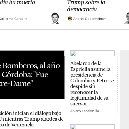
dia ha muerto
Trump sobre la
democracia
Guillermo Garabito
Andrés Oppenheimer
Abelardo de la
e Bomberos, al año
Espriella asume la
e Córdoba: "Fue
presidencia de
Colombia y Petro se
tre-Dame"
despide sin
reconocer la
legitimidad de su
sucesor
Álvaro Escalonilla
ción inician el diálogo bajo
UU mientras Trump alardea de
leo de Venezuela