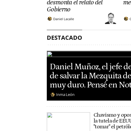
desmonta el relato del
me
Gobierno
Daniel Lacalle
DESTACADO
Daniel Muñoz, el jefe d
de salvar la Mezquita d
muy duro. Pensé en No
Inma León
Chavismo y oposi
la tutela de EE
"tomar" el petró