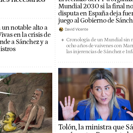
Mundial 2030 si la final no
disputa en España deja fue
juego al Gobierno de Sánch
 un notable alto a
David Vicente
ivas en la crisis de
Cronología de un Mundial sin 
nde a Sánchez y a
ocho años de vaivenes con Mar
istros
las injerencias de Sánchez e In
Tolón, la ministra que S