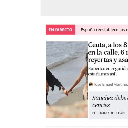
EN DIRECTO
España reestablece los co
Ceuta, a los 
en la calle, 
reyertas y asa
Expertos en seguridad
estaríamos así".
José Ismael Martíne
Sánchez debe e
ceutíes
EL RUGIDO DEL LEÓN