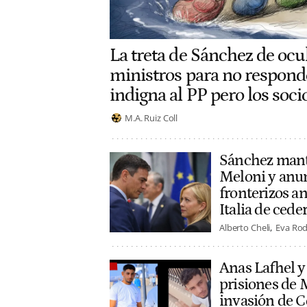
La treta de Sánchez de ocul
ministros para no respond
indigna al PP pero los soci
M.A. Ruiz Coll
Sánchez manti
Meloni y anun
fronterizos an
Italia de cede
Alberto Cheli
Eva Rod
Anas Lafhel y
prisiones de 
invasión de C