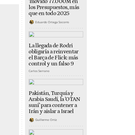
'movido' 77.000M en
los Presupuestos, más
que en todo 2025
Eduardo Ortega Socorro
La llegada de Rodri
obligaría a reinventar
el Barça de Flick: más
control y un falso 9
Carlos Serrano
Pakistán, Turquía y
Arabia Saudí, la 'OTAN
suní' para contener a
Irán y aislar a Israel
Guillermo Ortiz