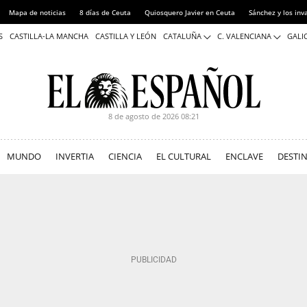
Mapa de noticias
8 días de Ceuta
Quiosquero Javier en Ceuta
Sánchez y los inv
S
CASTILLA-LA MANCHA
CASTILLA Y LEÓN
CATALUÑA
C. VALENCIANA
GALIC
8 de agosto de 2026
08:21
MUNDO
INVERTIA
CIENCIA
EL CULTURAL
ENCLAVE
DESTI