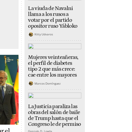
La viuda de Navalni
llama a los rusos a
votar por el partido
opositor ruso Yábloko
Kitty Udvaros
Mujeres veinteañeras,
el perfil de diabetes
tipo 2 que más crece:
cae entre los mayores
Marcos Domínguez
La Justicia paraliza las
obras del salón de baile
de Trump hasta que el
Congreso le de permiso
r el
Gonzalo D. Loeda