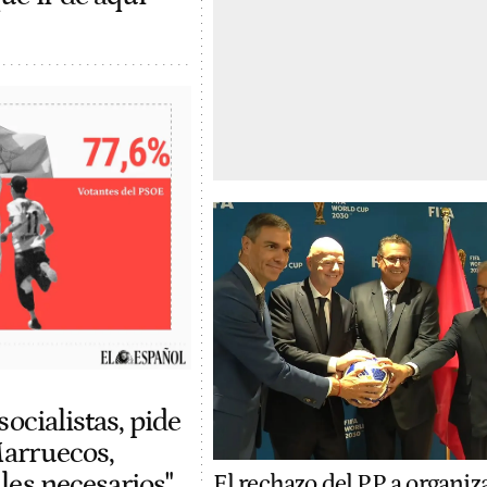
socialistas, pide
Marruecos,
les necesarios"
El rechazo del PP a organiza