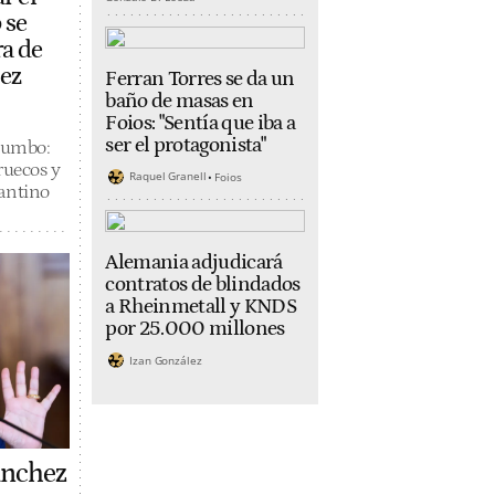
 se
ra de
ez
Ferran Torres se da un
baño de masas en
Foios: "Sentía que iba a
ser el protagonista"
rumbo:
ruecos y
Raquel Granell
Foios
fantino
Alemania adjudicará
contratos de blindados
a Rheinmetall y KNDS
por 25.000 millones
Izan González
ánchez