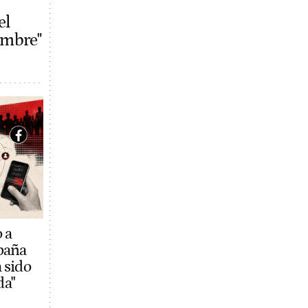
el
ombre"
 a
mpaña
 sido
da"