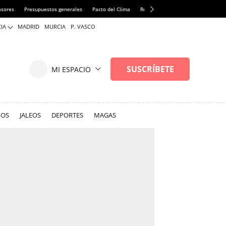
asores
Presupuestos generales
Pacto del Clima
Refugio Iñaki Gabilondo
Nueva s
IA
MADRID
MURCIA
P. VASCO
NOS
JALEOS
DEPORTES
MAGAS