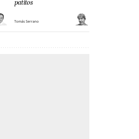
patitos
Tomás Serrano