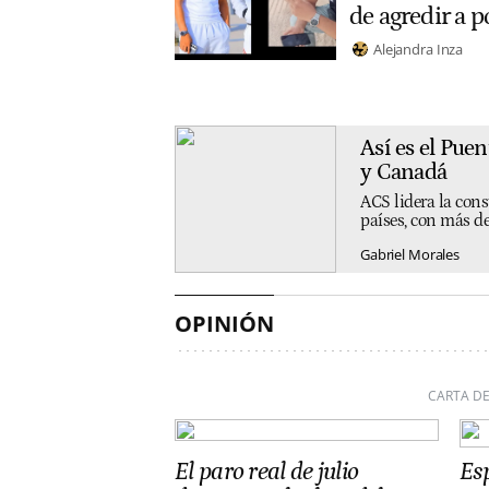
de agredir a p
Alejandra Inza
Así es el Pue
y Canadá
ACS lidera la cons
países, con más de
Gabriel Morales
OPINIÓN
CARTA DE
El paro real de julio
Esp