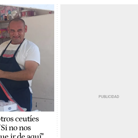
otros ceutíes
"Si no nos
e ir de aquí"