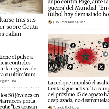
aupó contra Page, ante la
'guerra' del Mundial: "En 
fútbol hay demasiado h
tarse tras sus
Julio César Ruiz Aguilar
er sobre Ceuta
os callan
ene el pulso a
cia controles
te la negativa de
r a su ultimátum
ríguez Piña
La red que impulsó el asalto
Ceuta sigue activa: "La ca
del próximo 15 de agosto ha
 los 58 jóvenes en
desplazada, no desmantela
Marruecos por la
euta: "Les acusan
Yolanda Rodríguez