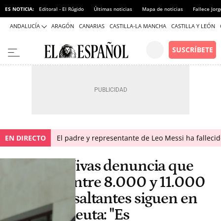
ES NOTICIA:
Editoral - El Rúgido
Últimas noticias
Mapa de noticias
Fallece Jor
ANDALUCÍA
ARAGÓN
CANARIAS
CASTILLA-LA MANCHA
CASTILLA Y LEÓN
EN DIRECTO
El padre y representante de Leo Messi ha falleci
Vivas denuncia que
entre 8.000 y 11.000
asaltantes siguen en
Ceuta: "Es