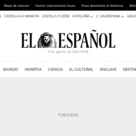
Mapa de noticias
Clamor internacional Ceuta
Vivas desmiente al Gobierno
Moh
S
CASTILLA-LA MANCHA
CASTILLA Y LEÓN
CATALUÑA
C. VALENCIANA
GALIC
9 de agosto de 2026
09:08
MUNDO
INVERTIA
CIENCIA
EL CULTURAL
ENCLAVE
DESTI