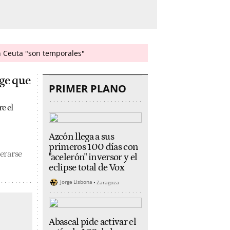
en Ceuta "son temporales"
ige que
PRIMER PLANO
e el
Azcón llega a sus
primeros 100 días con
erarse
"acelerón" inversor y el
eclipse total de Vox
Jorge Lisbona
Zaragoza
Abascal pide activar el