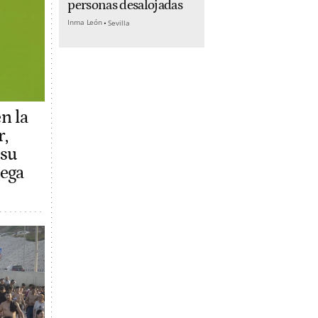
personas desalojadas
Inma León
Sevilla
n la
r,
 su
iega