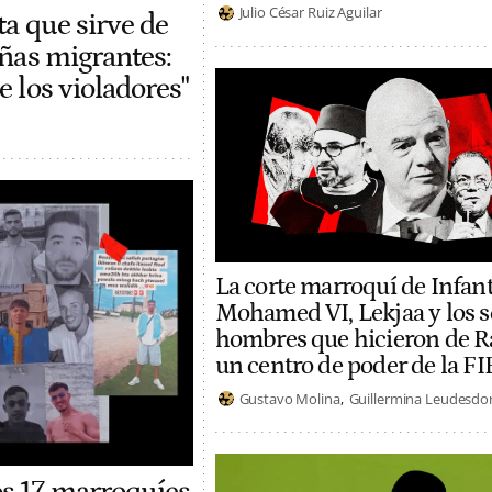
Julio César Ruiz Aguilar
ta que sirve de
iñas migrantes:
 los violadores"
La corte marroquí de Infant
Mohamed VI, Lekjaa y los s
hombres que hicieron de R
un centro de poder de la FI
Gustavo Molina
Guillermina Leudesdor