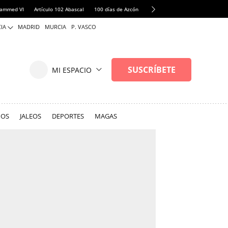
ammed VI
Artículo 102 Abascal
100 días de Azcón
Fallece Jorge Messi
Fontaner
IA
MADRID
MURCIA
P. VASCO
NOS
JALEOS
DEPORTES
MAGAS