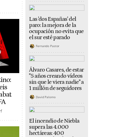
Las 'dos Españas' del
paro: la mejora de la
ocupación no evita que
el sur esté parado
Fernando Pastor
Álvaro Casares, de estar
"5 años creando vídeos
ino:
sin que le viera nadie" a
eis
1 millón de seguidores
abat
David Palomo
FA
f
El incendio de Niebla
supera las 4.000
hectáreas: 400