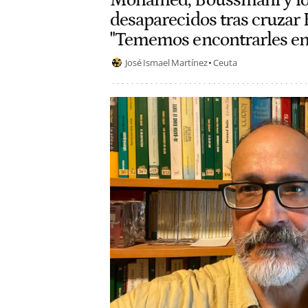
Mohamed, Boussmahi y lo
desaparecidos tras cruzar E
"Tememos encontrarles en
José Ismael Martínez
Ceuta