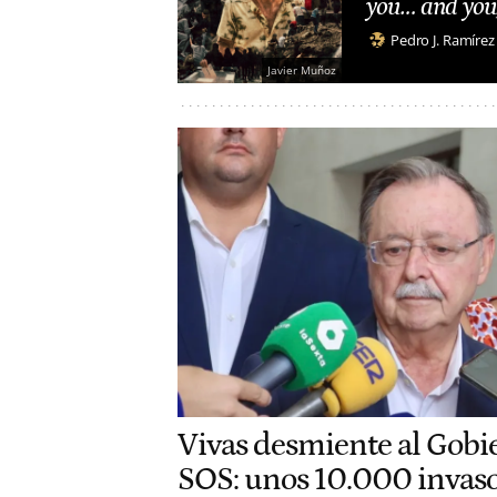
you… and you
Pedro J. Ramírez
Javier Muñoz
Vivas desmiente al Gobi
SOS: unos 10.000 invaso