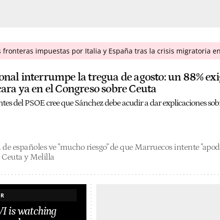
fronteras impuestas por Italia y España tras la crisis migratoria 
onal interrumpe la tregua de agosto: un 88% ex
cara ya en el Congreso sobre Ceuta
ntes del PSOE cree que Sánchez debe acudir a dar explicaciones sobr
 de españoles ve "mucho riesgo" de que Marruecos intente "apod
e Ceuta y Melilla
OR
 is watching