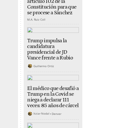
artículo 102 de la
Constitución para que
se procese a Sánchez
M.A. Ruiz Coll
Trump impulsa la
candidatura
presidencial de JD
Vance frente a Rubio
Guillermo Ortiz
El médico que desafió a
Trump en la Covid se
niega a declarar 111
veces: 85 años de cárcel
Itziar Nodal
Denver