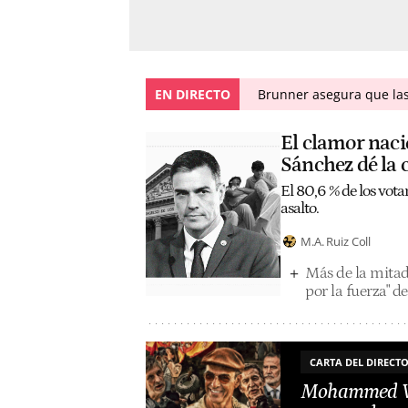
EN DIRECTO
Brunner asegura que las 
El clamor naci
Sánchez dé la 
El 80,6 % de los vota
asalto.
M.A. Ruiz Coll
Más de la mitad
por la fuerza" d
CARTA DEL DIRECT
Mohammed VI