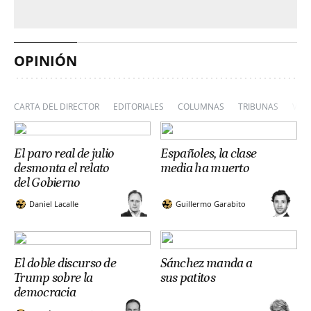
OPINIÓN
CARTA DEL DIRECTOR
EDITORIALES
COLUMNAS
TRIBUNAS
VIÑ
El paro real de julio
Españoles, la clase
desmonta el relato
media ha muerto
del Gobierno
Daniel Lacalle
Guillermo Garabito
El doble discurso de
Sánchez manda a
Trump sobre la
sus patitos
democracia