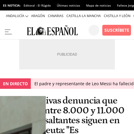
ES NOTICIA:
Editoral - El Rúgido
Últimas noticias
Mapa de noticias
Fallece Jor
ANDALUCÍA
ARAGÓN
CANARIAS
CASTILLA-LA MANCHA
CASTILLA Y LEÓN
EN DIRECTO
El padre y representante de Leo Messi ha falleci
Vivas denuncia que
entre 8.000 y 11.000
asaltantes siguen en
Ceuta: "Es