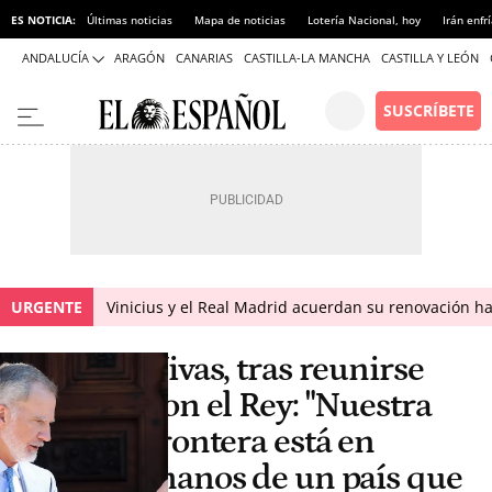
ES NOTICIA:
Últimas noticias
Mapa de noticias
Lotería Nacional, hoy
Irán enfr
ANDALUCÍA
ARAGÓN
CANARIAS
CASTILLA-LA MANCHA
CASTILLA Y LEÓN
URGENTE
Vinicius y el Real Madrid acuerdan su renovación h
Vivas, tras reunirse
con el Rey: "Nuestra
frontera está en
manos de un país que