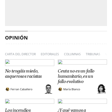
OPINIÓN
CARTA DEL DIRECTOR
EDITORIALES
COLUMNAS
TRIBUNAS
VIÑ
No tengáis miedo,
Ceuta no es un fallo
asquerosos racistas
humanitario, es un
fallo evolutivo
Ferran Caballero
María Blanco
Los incendios
¿Y qué vamos a