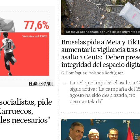
Un móvil abandonado por uno de los migrantes en
Bruselas pide a Meta y Tik
aumentar la vigilancia tras 
asalto a Ceuta: "Deben prese
integridad del espacio digit
G. Domínguez
Yolanda Rodríguez
La red que impulsó el asalto a 
sigue activa: "La campaña del 1
agosto ha sido desplazada, no
socialistas, pide
desmantelada"
Marruecos,
les necesarios"