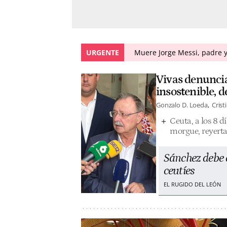
URGENTE
Muere Jorge Messi, padre y
Vivas denuncia
insostenible, 
Gonzalo D. Loeda
Crist
Ceuta, a los 8 d
morgue, reyerta
Sánchez debe e
ceutíes
EL RUGIDO DEL LEÓN