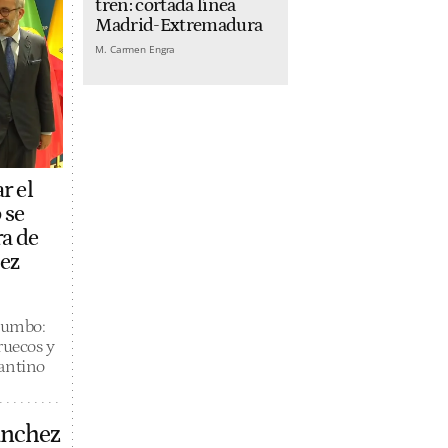
tren: cortada línea
Madrid-Extremadura
M. Carmen Engra
r el
 se
ra de
ez
rumbo:
ruecos y
fantino
ánchez