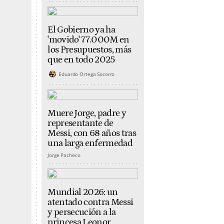
El Gobierno ya ha
'movido' 77.000M en
los Presupuestos, más
que en todo 2025
Eduardo Ortega Socorro
Muere Jorge, padre y
representante de
Messi, con 68 años tras
una larga enfermedad
Jorge Pacheco
Mundial 2026: un
atentado contra Messi
y persecución a la
princesa Leonor