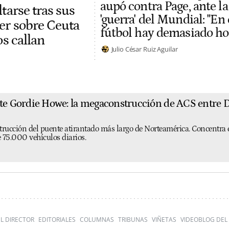
aupó contra Page, ante la
tarse tras sus
'guerra' del Mundial: "En 
er sobre Ceuta
fútbol hay demasiado h
os callan
Julio César Ruiz Aguilar
nte Gordie Howe: la megaconstrucción de ACS entre
trucción del puente atirantado más largo de Norteamérica. Concentra 
 75.000 vehículos diarios.
L DIRECTOR
EDITORIALES
COLUMNAS
TRIBUNAS
VIÑETAS
VIDEOBLOG DEL