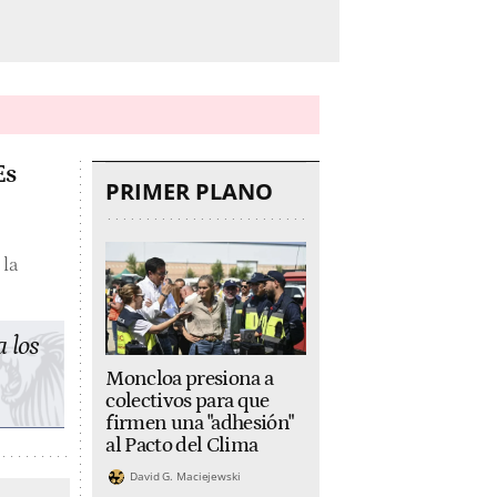
Es
PRIMER PLANO
 la
a los
Moncloa presiona a
colectivos para que
firmen una "adhesión"
al Pacto del Clima
David G. Maciejewski