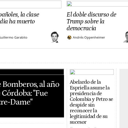
añoles, la clase
El doble discurso de
dia ha muerto
Trump sobre la
democracia
Guillermo Garabito
Andrés Oppenheimer
Abelardo de la
e Bomberos, al año
Espriella asume la
e Córdoba: "Fue
presidencia de
Colombia y Petro se
tre-Dame"
despide sin
reconocer la
legitimidad de su
sucesor