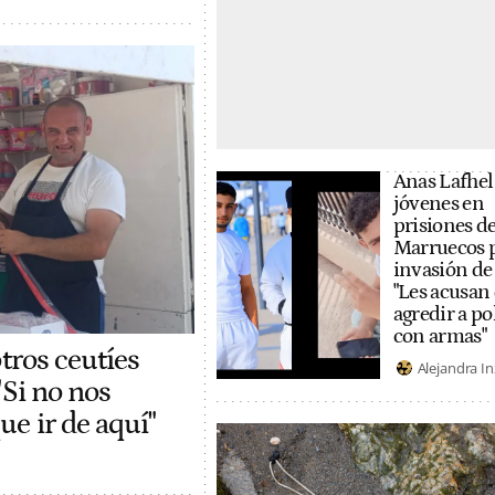
Anas Lafhel 
jóvenes en
prisiones d
Marruecos p
invasión de
"Les acusan
agredir a po
con armas"
otros ceutíes
Alejandra In
"Si no nos
e ir de aquí"