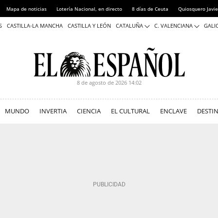
Mapa de noticias
Lotería Nacional, en directo
8 días de Ceuta
Quiosquero Javie
S
CASTILLA-LA MANCHA
CASTILLA Y LEÓN
CATALUÑA
C. VALENCIANA
GALIC
8 de agosto de 2026
14:02
MUNDO
INVERTIA
CIENCIA
EL CULTURAL
ENCLAVE
DESTI