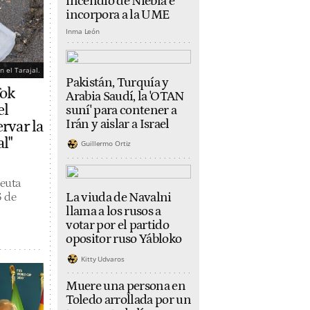
incendio de Niebla e
incorpora a la UME
Inma León
 el Tarajal.
Pakistán, Turquía y
Tok
Arabia Saudí, la 'OTAN
el
suní' para contener a
Irán y aislar a Israel
rvar la
al"
Guillermo Ortiz
Ceuta
5 de
La viuda de Navalni
llama a los rusos a
votar por el partido
opositor ruso Yábloko
Kitty Udvaros
Muere una persona en
Toledo arrollada por un