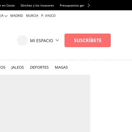
r en Ceuta
Sánchez y los invasores
Presupuestos generales
Pacto del Clima
Ref
IA
MADRID
MURCIA
P. VASCO
NOS
JALEOS
DEPORTES
MAGAS