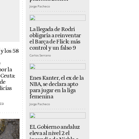
Jorge Pacheco
La llegada de Rodri
obligaría a reinventar
el Barça de Flick: más
control y un falso 9
y los 58
Carlos Serrano
e
or la
 Ceuta:
Enes Kanter, el ex de la
 de
NBA, se declara apto
licías
para jugar en la liga
femenina
za
Jorge Pacheco
EL Gobierno andaluz
eleva al nivel 2 el