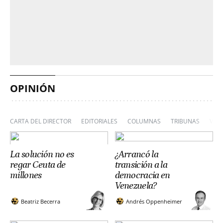
OPINIÓN
CARTA DEL DIRECTOR
EDITORIALES
COLUMNAS
TRIBUNAS
VIÑ
La solución no es
¿Arrancó la
regar Ceuta de
transición a la
millones
democracia en
Venezuela?
Beatriz Becerra
Andrés Oppenheimer