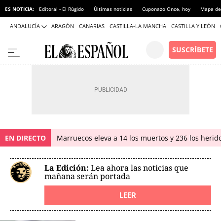
ES NOTICIA:
Editoral - El Rúgido
Últimas noticias
Cuponazo Once, hoy
Mapa de 
ANDALUCÍA
ARAGÓN
CANARIAS
CASTILLA-LA MANCHA
CASTILLA Y LEÓN
EN DIRECTO
Marruecos eleva a 14 los muertos y 236 los herido
La Edición:
Lea ahora las noticias que
mañana serán portada
LEER