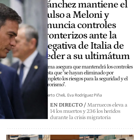
Sánchez mantiene el
pulso a Meloni y
anuncia controles
fronterizos ante la
negativa de Italia de
ceder a su ultimátum
Roma asegura que mantendrá los controles
hasta que "se hayan eliminado por
completo los riesgos para la seguridad y el
terrorismo".
Alberto Cheli
Eva Rodríguez Piña
EN DIRECTO /
Marruecos eleva a
14 los muertos y 236 los heridos
durante la crisis migratoria