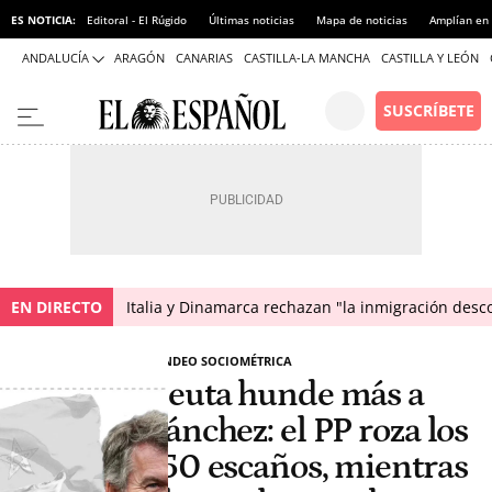
ES NOTICIA:
Editoral - El Rúgido
Últimas noticias
Mapa de noticias
Amplían en
ANDALUCÍA
ARAGÓN
CANARIAS
CASTILLA-LA MANCHA
CASTILLA Y LEÓN
EN DIRECTO
Italia y Dinamarca rechazan "la inmigración desco
SONDEO SOCIOMÉTRICA
Ceuta hunde más a
Sánchez: el PP roza los
150 escaños, mientras