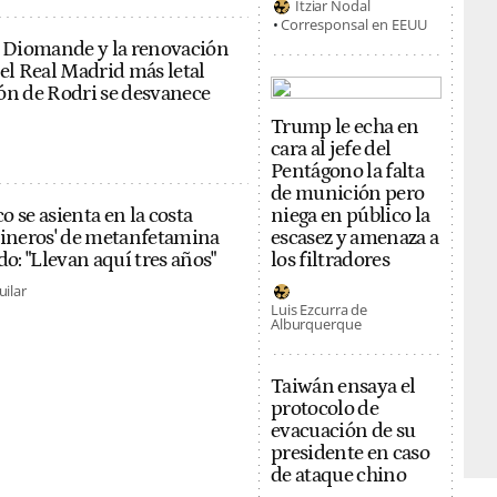
Itziar Nodal
Corresponsal en EEUU
n Diomande y la renovación
 el Real Madrid más letal
ón de Rodri se desvanece
Trump le echa en
cara al jefe del
Pentágono la falta
de munición pero
co se asienta en la costa
niega en público la
cineros' de metanfetamina
escasez y amenaza a
do: "Llevan aquí tres años"
los filtradores
uilar
Luis Ezcurra de
Alburquerque
Taiwán ensaya el
protocolo de
evacuación de su
presidente en caso
de ataque chino