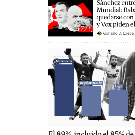
Sánchez entre 
Mundial: Raba
quedarse con l
y Vox piden el
Gonzalo D. Loeda
El 89%, incluido el 85% de