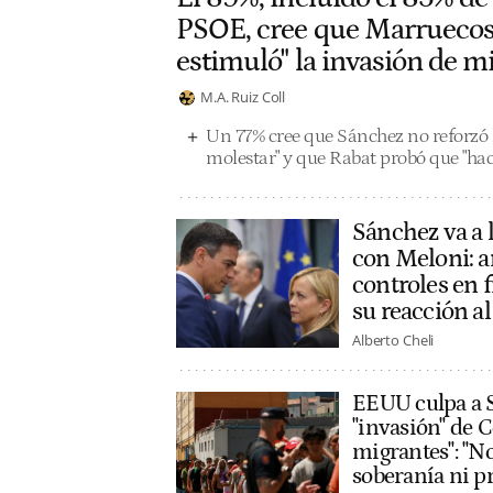
PSOE, cree que Marruecos
estimuló" la invasión de m
M.A. Ruiz Coll
Un 77% cree que Sánchez no reforzó l
molestar" y que Rabat probó que "hac
Sánchez va a 
con Meloni: 
controles en f
su reacción al
Alberto Cheli
EEUU culpa a S
"invasión" de C
migrantes": "N
soberanía ni pr