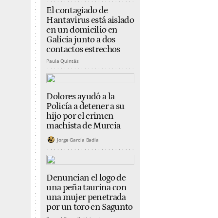
El contagiado de
Hantavirus está aislado
en un domicilio en
Galicia junto a dos
contactos estrechos
Paula Quintás
Dolores ayudó a la
Policía a detener a su
hijo por el crimen
machista de Murcia
Jorge García Badía
Denuncian el logo de
una peña taurina con
una mujer penetrada
por un toro en Sagunto