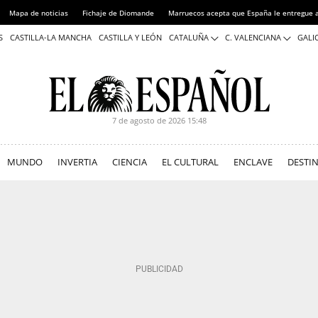
Mapa de noticias
Fichaje de Diomande
Marruecos acepta que España le entregue 
S
CASTILLA-LA MANCHA
CASTILLA Y LEÓN
CATALUÑA
C. VALENCIANA
GALIC
7 de agosto de 2026
15:48
MUNDO
INVERTIA
CIENCIA
EL CULTURAL
ENCLAVE
DESTI