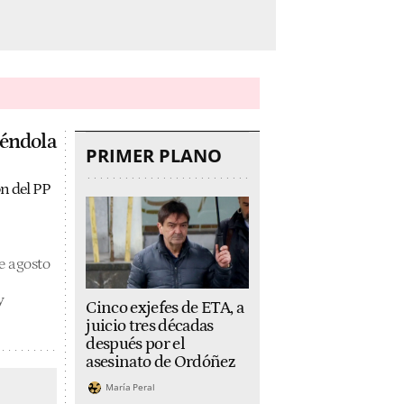
yéndola
PRIMER PLANO
ón del PP
e agosto
y
Cinco exjefes de ETA, a
juicio tres décadas
después por el
asesinato de Ordóñez
María Peral