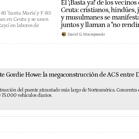
El '¡Basta ya!' de los vecinos
Ceuta: cristianos, hindúes, 
-81 'Santa María' y F-85
y musulmanes se manifest
lan en Ceuta y se unen
juntos y llaman a "no rendir
Rayo' en labores de
David G. Maciejewski
nte Gordie Howe: la megaconstrucción de ACS entre
trucción del puente atirantado más largo de Norteamérica. Concentra 
 75.000 vehículos diarios.