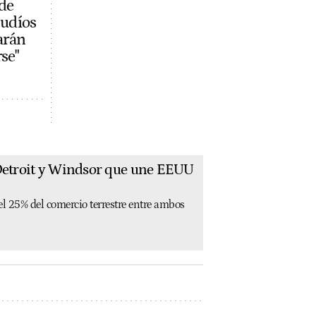
 de
judíos
arán
se"
 Detroit y Windsor que une EEUU
el 25% del comercio terrestre entre ambos