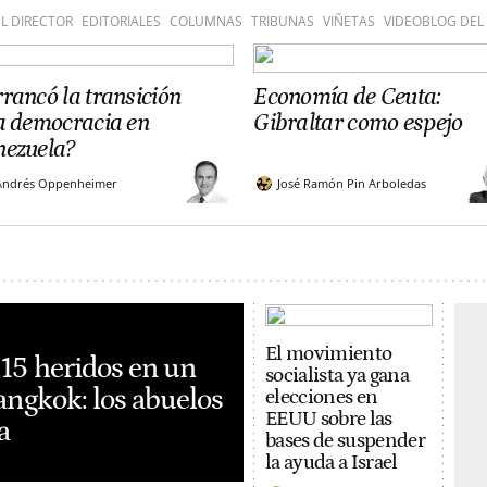
L DIRECTOR
EDITORIALES
COLUMNAS
TRIBUNAS
VIÑETAS
VIDEOBLOG DEL
rancó la transición
Economía de Ceuta:
la democracia en
Gibraltar como espejo
nezuela?
Andrés Oppenheimer
José Ramón Pin Arboledas
El movimiento
 15 heridos en un
socialista ya gana
Bangkok: los abuelos
elecciones en
EEUU sobre las
a
bases de suspender
la ayuda a Israel