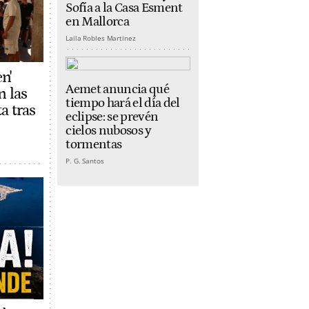
Sofía a la Casa Esment
en Mallorca
Laila Robles Martinez
n'
Aemet anuncia qué
n las
tiempo hará el día del
a tras
eclipse: se prevén
cielos nubosos y
tormentas
P. G. Santos