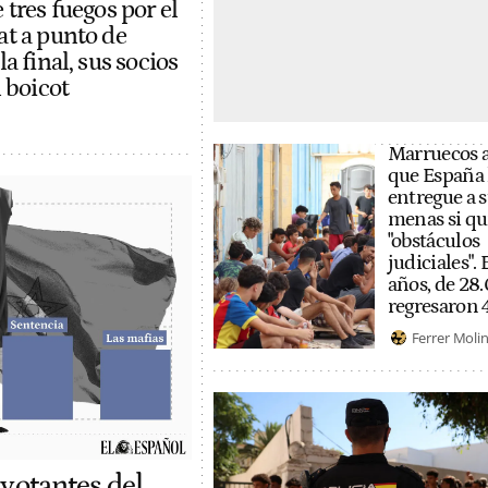
tres fuegos por el
t a punto de
a final, sus socios
 boicot
Marruecos 
que España 
entregue a 
menas si qu
"obstáculos
judiciales". 
años, de 28
regresaron 
Ferrer Moli
 votantes del