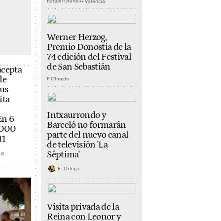
Raquel Granell
Valencia
Werner Herzog,
Premio Donostia de la
74 edición del Festival
de San Sebastián
acepta
le
F.Olmedo
sus
ita
Intxaurrondo y
En 6
Barceló no formarán
.000
parte del nuevo canal
41
de televisión 'La
na
Séptima'
E. Ortega
Visita privada de la
Reina con Leonor y