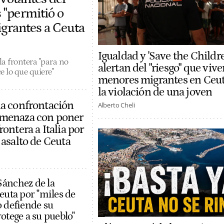
 "permitió o
igrantes a Ceuta
Igualdad y 'Save the Childre
a frontera "para no
alertan del "riesgo" que vive
e lo que quiere"
menores migrantes en Ceut
la violación de una joven
la confrontación
Alberto Cheli
amenaza con poner
rontera a Italia por
 asalto de Ceuta
ánchez de la
euta por "miles de
o defiende su
otege a su pueblo"