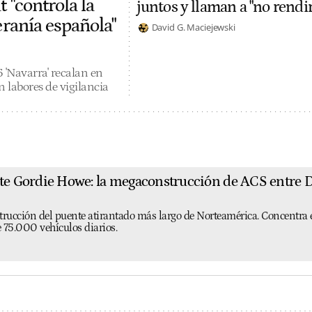
t "controla la
juntos y llaman a "no rendir
eranía española"
David G. Maciejewski
5 'Navarra' recalan en
n labores de vigilancia
nte Gordie Howe: la megaconstrucción de ACS entre
trucción del puente atirantado más largo de Norteamérica. Concentra 
 75.000 vehículos diarios.