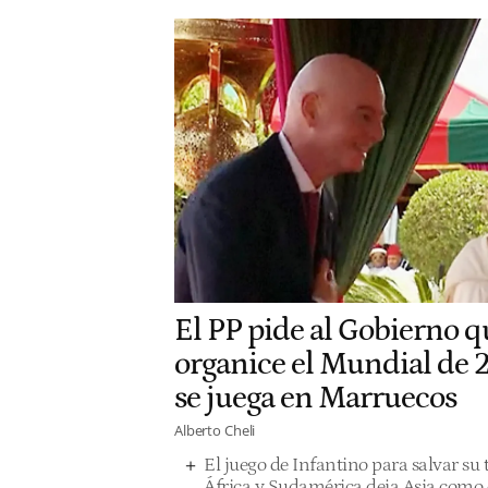
El PP pide al Gobierno 
organice el Mundial de 2
se juega en Marruecos
Alberto Cheli
El juego de Infantino para salvar su t
África y Sudamérica deja Asia como e