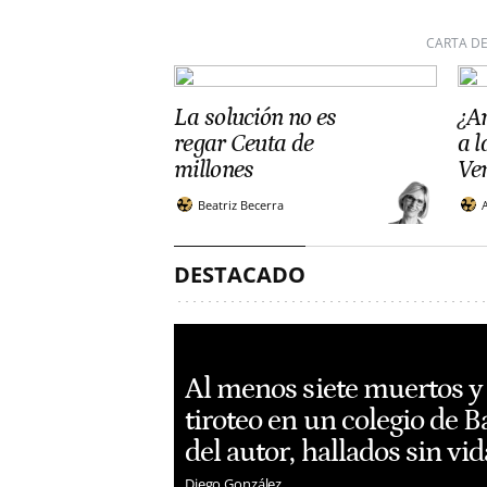
CARTA DE
La solución no es
¿Ar
regar Ceuta de
a 
millones
Ve
Beatriz Becerra
DESTACADO
Al menos siete muertos y
tiroteo en un colegio de 
del autor, hallados sin vid
Diego González