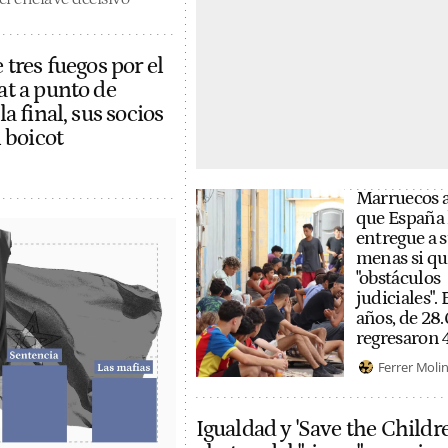
tres fuegos por el
t a punto de
a final, sus socios
 boicot
Marruecos 
que España 
entregue a 
menas si qu
"obstáculos
judiciales". 
años, de 28
regresaron 
Ferrer Moli
Igualdad y 'Save the Childre