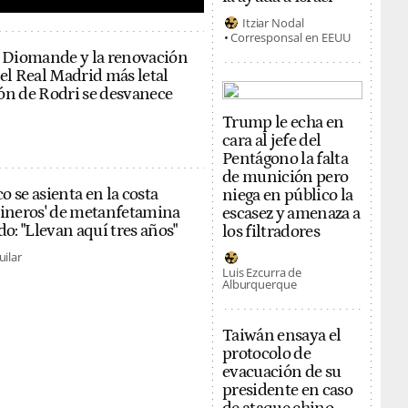
Itziar Nodal
Corresponsal en EEUU
n Diomande y la renovación
 el Real Madrid más letal
ón de Rodri se desvanece
Trump le echa en
cara al jefe del
Pentágono la falta
de munición pero
co se asienta en la costa
niega en público la
cineros' de metanfetamina
escasez y amenaza a
do: "Llevan aquí tres años"
los filtradores
uilar
Luis Ezcurra de
Alburquerque
Taiwán ensaya el
protocolo de
evacuación de su
presidente en caso