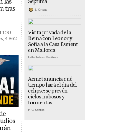
n las
Séptima'
a tras
E. Ortega
Visita privada de la
 1.100
Reina con Leonor y
s, 4.862
Sofía a la Casa Esment
en Mallorca
Laila Robles Martinez
Aemet anuncia qué
tiempo hará el día del
eclipse: se prevén
cielos nubosos y
tormentas
P. G. Santos
 de
judíos
arán