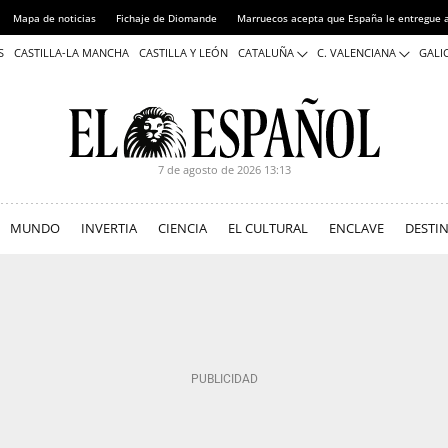
Mapa de noticias
Fichaje de Diomande
Marruecos acepta que España le entregue 
S
CASTILLA-LA MANCHA
CASTILLA Y LEÓN
CATALUÑA
C. VALENCIANA
GALIC
7 de agosto de 2026
13:13
MUNDO
INVERTIA
CIENCIA
EL CULTURAL
ENCLAVE
DESTI