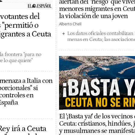
alertan del "riesgo" que vive
menores migrantes en Ceut
 votantes del
la violación de una joven
 "permitió o
Alberto Cheli
igrantes a Ceuta
Los datos oficiales contabilizan
menas en Ceuta; las asociacione
a frontera "para no
e lo que quiere"
menaza a Italia con
orcionales" si
controles en
España
El '¡Basta ya!' de los vecinos
Ceuta: cristianos, hindúes, 
Rey irá a Ceuta
y musulmanes se manifest