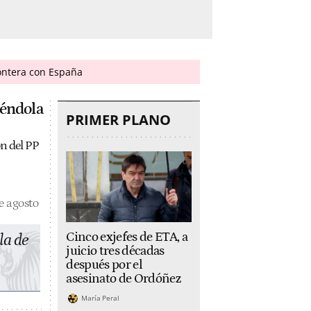
rontera con España
yéndola
PRIMER PLANO
ón del PP
e agosto
Cinco exjefes de ETA, a
la de
juicio tres décadas
después por el
asesinato de Ordóñez
María Peral