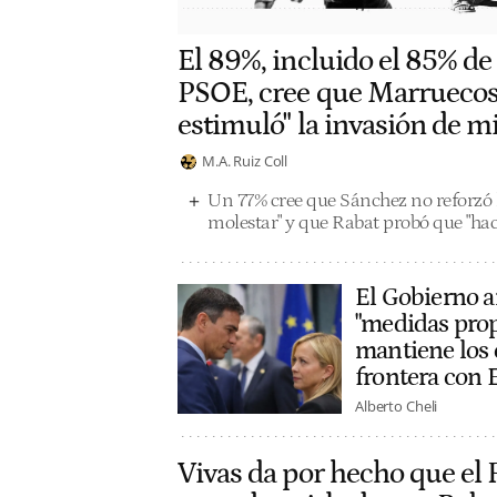
El 89%, incluido el 85% de
PSOE, cree que Marruecos
estimuló" la invasión de m
M.A. Ruiz Coll
Un 77% cree que Sánchez no reforzó l
molestar" y que Rabat probó que "hac
El Gobierno a
"medidas prop
mantiene los 
frontera con 
Alberto Cheli
Vivas da por hecho que el 