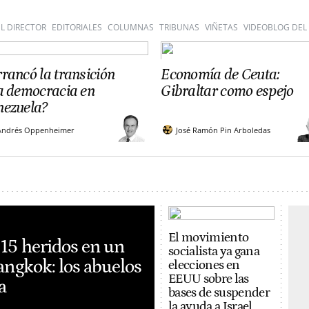
L DIRECTOR
EDITORIALES
COLUMNAS
TRIBUNAS
VIÑETAS
VIDEOBLOG DEL
rancó la transición
Economía de Ceuta:
la democracia en
Gibraltar como espejo
nezuela?
Andrés Oppenheimer
José Ramón Pin Arboledas
El movimiento
 15 heridos en un
socialista ya gana
Bangkok: los abuelos
elecciones en
EEUU sobre las
a
bases de suspender
la ayuda a Israel