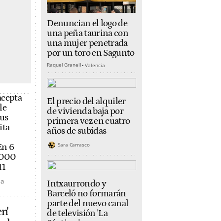
Denuncian el logo de
una peña taurina con
una mujer penetrada
por un toro en Sagunto
Raquel Granell
Valencia
acepta
El precio del alquiler
le
de vivienda baja por
sus
primera vez en cuatro
ita
años de subidas
Sara Carrasco
En 6
.000
41
na
Intxaurrondo y
Barceló no formarán
parte del nuevo canal
n'
de televisión 'La