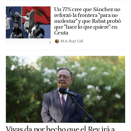
Un 77% cree que Sánchez no
reforzó la frontera "para no
molestar" y que Rabat probó
que "hace lo que quiere" en
Ceuta
M.A. Ruiz Coll
Vivas da por hecho que el Rey irá a