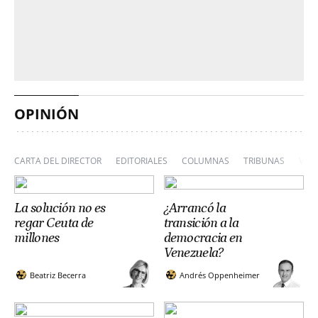
OPINIÓN
CARTA DEL DIRECTOR
EDITORIALES
COLUMNAS
TRIBUNAS
VIÑ
La solución no es
¿Arrancó la
regar Ceuta de
transición a la
millones
democracia en
Venezuela?
Beatriz Becerra
Andrés Oppenheimer