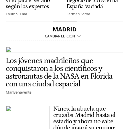
vino para el verano
negocio de 357M en la
según los expertos
España 'vaciada'
Laura S. Lara
Carmen Serna
MADRID
Los jóvenes madrileños que
conquistaron a los científicos y
astronautas de la NASA en Florida
con una ciudad espacial
Mar Benavente
Nines, la abuela que
cruzaba Madrid hasta el
estadio y ahora no sabe
dónde jugará su equipo: