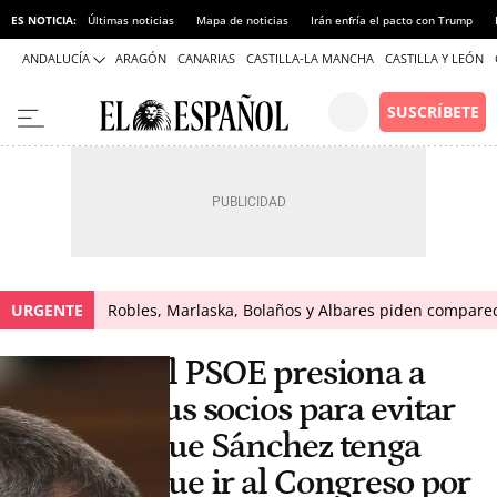
ES NOTICIA:
Últimas noticias
Mapa de noticias
Irán enfría el pacto con Trump
ANDALUCÍA
ARAGÓN
CANARIAS
CASTILLA-LA MANCHA
CASTILLA Y LEÓN
URGENTE
Robles, Marlaska, Bolaños y Albares piden comparece
El PSOE presiona a
sus socios para evitar
que Sánchez tenga
que ir al Congreso por