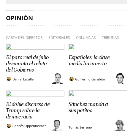
OPINIÓN
CARTA DEL DIRECTOR
EDITORIALES
COLUMNAS
TRIBUNAS
VIÑ
El paro real de julio
Españoles, la clase
desmonta el relato
media ha muerto
del Gobierno
Daniel Lacalle
Guillermo Garabito
El doble discurso de
Sánchez manda a
Trump sobre la
sus patitos
democracia
Andrés Oppenheimer
Tomás Serrano