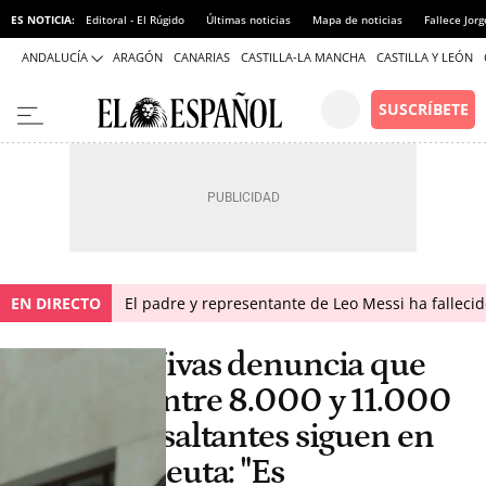
ES NOTICIA:
Editoral - El Rúgido
Últimas noticias
Mapa de noticias
Fallece Jor
ANDALUCÍA
ARAGÓN
CANARIAS
CASTILLA-LA MANCHA
CASTILLA Y LEÓN
EN DIRECTO
El padre y representante de Leo Messi ha falleci
Vivas denuncia que
entre 8.000 y 11.000
asaltantes siguen en
Ceuta: "Es