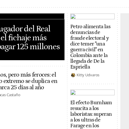
Petro alimenta las
gador del Real
denuncias de
el fichaje más
fraude electoral y
dice temer "una
 pagar 125 millones
guerra civil" en
Colombia ante la
llegada de De la
Espriella
s, pero más feroces: el
Kitty Udvaros
go extremo se duplica en
rca 25 días al año
acas Castaño
El efecto Burnham
resucita a los
laboristas: superan
a los ultras de
Farage en los