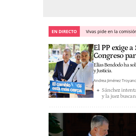
EN DIRECTO
Vivas pide en la comisió
El PP exige a
Congreso para
Elías Bendodo ha soli
y Justicia.
Andrea Jiménez Troyan
Sánchez intenta 
y la juez buscan