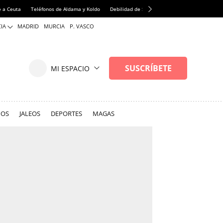
 a Ceuta
Teléfonos de Aldama y Koldo
Debilidad de Sánchez
Precio tomates
Fa
IA
MADRID
MURCIA
P. VASCO
NOS
JALEOS
DEPORTES
MAGAS