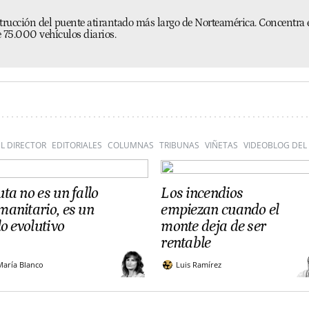
trucción del puente atirantado más largo de Norteamérica. Concentra 
 75.000 vehículos diarios.
L DIRECTOR
EDITORIALES
COLUMNAS
TRIBUNAS
VIÑETAS
VIDEOBLOG DEL
ta no es un fallo
Los incendios
anitario, es un
empiezan cuando el
lo evolutivo
monte deja de ser
rentable
María Blanco
Luis Ramírez