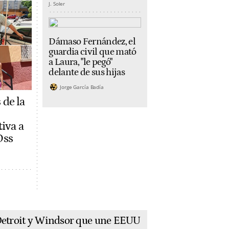
J. Soler
Dámaso Fernández, el
guardia civil que mató
a Laura, "le pegó"
delante de sus hijas
Jorge García Badía
 de la
tiva a
Oss
 Detroit y Windsor que une EEUU