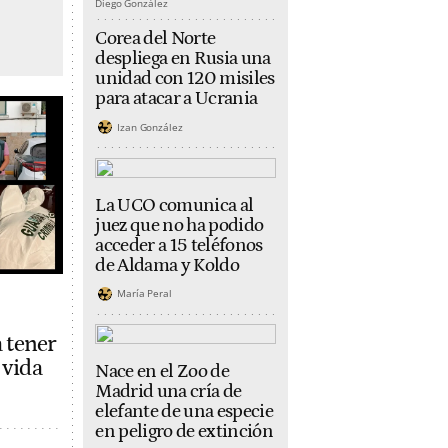
Diego González
Corea del Norte
despliega en Rusia una
unidad con 120 misiles
para atacar a Ucrania
Izan González
La UCO comunica al
juez que no ha podido
acceder a 15 teléfonos
de Aldama y Koldo
María Peral
a tener
 vida
Nace en el Zoo de
Madrid una cría de
elefante de una especie
en peligro de extinción