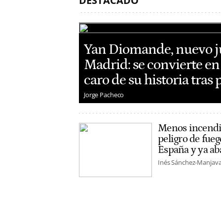
DESTACADO
Yan Diomande, nuevo ju
Madrid: se convierte en 
caro de su historia tras
Jorge Pacheco
Menos incendio
peligro de fue
España y ya aba
Inés Sánchez-Manjav