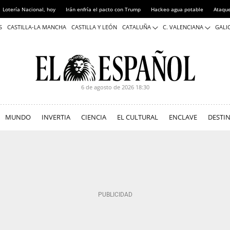
Lotería Nacional, hoy
Irán enfría el pacto con Trump
Hackeo agua potable
Ataque
S
CASTILLA-LA MANCHA
CASTILLA Y LEÓN
CATALUÑA
C. VALENCIANA
GALIC
6 de agosto de 2026
18:30
MUNDO
INVERTIA
CIENCIA
EL CULTURAL
ENCLAVE
DESTI