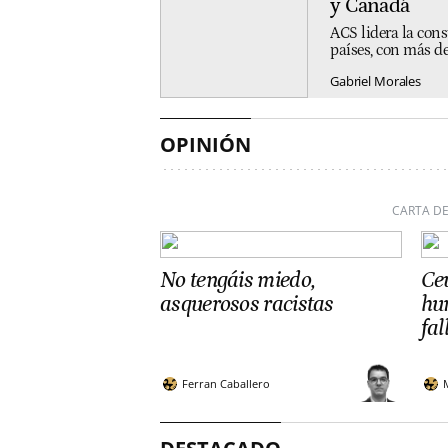
y Canadá
ACS lidera la cons
países, con más de
Gabriel Morales
OPINIÓN
CARTA DE
No tengáis miedo,
Ceu
asquerosos racistas
hum
fal
Ferran Caballero